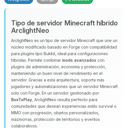
Yupi, por fin alguien con quien
Tipo de servidor Minecraft híbrido
hablar! Soy Choupy, tu pequeno
ArclightNeo
asistente de BoxToPlay. Cuentame
que necesitas y moveré mis
ArclightNeo es un tipo de servidor Minecraft que une un
pequenos circuitos para ayudarte.
núcleo modificado basado en Forge con compatibilidad
para plugins tipo Bukkit, ideal para configuraciones
07/08/2026 19:38
híbridas. Permite combinar
mods avanzados
con
plugins de administración, economía y protección,
manteniendo un buen nivel de rendimiento en el
servidor. Gracias a esta arquitectura, soporta más
jugadores y automatizaciones que un servidor Minecraft
solo con Forge. En un servidor gestionado por
BoxToPlay
, ArclightNeo resulta perfecto para
comunidades que desean experiencias estilo survival o
MMO con progresión, objetos personalizados,
mazmorras, protección de territorios y eventos
colaborativos.