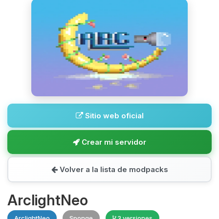
Sitio web oficial
Crear mi servidor
Volver a la lista de modpacks
ArclightNeo
ArclightNeo
Sponge
3 versiones