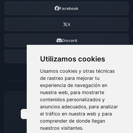
Facebook
X
Discord
Foro
Utilizamos cookies
Usamos cookies y otras técnicas
de rastreo para mejorar tu
experiencia de navegación en
nuestra web, para mostrarte
contenidos personalizados y
MÉTODOS DE PAGO ACEPTADOS
anuncios adecuados, para analizar
el tráfico en nuestra web y para
comprender de donde llegan
nuestros visitantes.