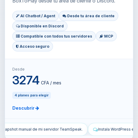
BoxToPlay desde tu área de cliente o Discord.
AI Chatbot / Agent
Desde tu área de cliente
Disponible en Discord
Compatible con todos tus servidores
MCP
Acceso seguro
Desde
3274
CFA / mes
4 planes para elegir
Descubrir
k.
Instala WordPress en mi VPS y configúralo.
Protege mi VPS