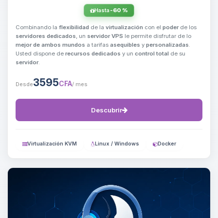
Hasta
-60 %
Combinando la
flexibilidad
de la
virtualización
con el
poder
de los
servidores dedicados
, un
servidor VPS
le permite disfrutar de lo
mejor de ambos mundos
a tarifas
asequibles
y
personalizadas
.
Usted dispone de
recursos dedicados
y un
control total
de su
servidor
.
3595
CFA
Desde
/ mes
Descubrir
Virtualización KVM
Linux / Windows
Docker