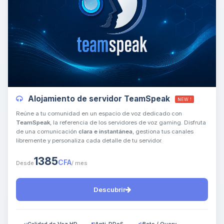
Yupi, por fin alguien con quien
hablar! Soy Choupy, tu pequeno
asistente de BoxToPlay. Cuentame
Alojamiento de servidor TeamSpeak
NEW !
que necesitas y moveré mis
pequenos circuitos para ayudarte.
Reúne a tu comunidad en un espacio de voz dedicado con
TeamSpeak
, la referencia de los servidores de voz gaming. Disfruta
06/08/2026 23:25
de una comunicación
clara e instantánea
, gestiona tus canales
libremente y personaliza cada detalle de tu servidor.
1385
CFA
Desde
/ mes
Descubrir