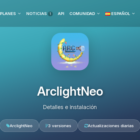
PLANES
NOTICIAS
API
COMUNIDAD
ESPAÑOL
1
ArclightNeo
Detalles e instalación
ArclightNeo
3 versiones
Actualizaciones diarias