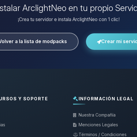
nstalar ArclightNeo en tu propio Servi
¡Crea tu servidor e instala ArclightNeo con 1 clic!
Volver a la lista de modpacks
Crear mi servi
URSOS Y SOPORTE
INFORMACIÓN LEGAL
Nuestra Compañía
ias
Menciones Legales
Términos / Condiciones