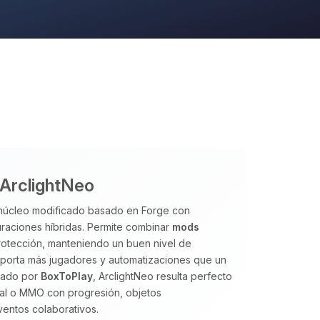
 ArclightNeo
n núcleo modificado basado en Forge con
guraciones híbridas. Permite combinar
mods
rotección, manteniendo un buen nivel de
 soporta más jugadores y automatizaciones que un
onado por
BoxToPlay
, ArclightNeo resulta perfecto
val o MMO con progresión, objetos
ventos colaborativos.