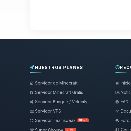
NUESTROS PLANES
REC
Servidor de Minecraft
Inicio
Servidor Minecraft Gratis
Notic
Servidor Bungee / Velocity
FAQ
Servidor VPS
Docu
Servidor Teamspeak
Foro
NEW !
Conta
Super Choupy
NEW !