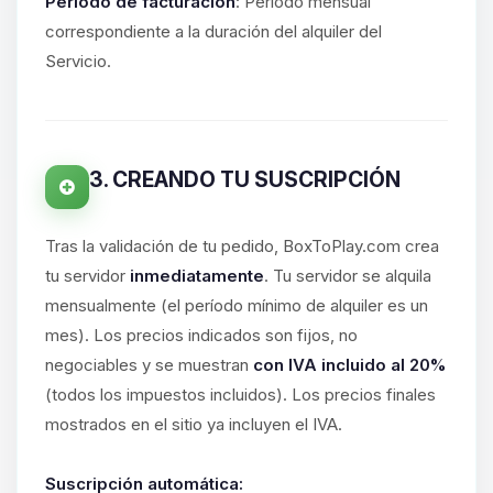
hablar! Soy Choupy, tu pequeno
Período de facturación
: Período mensual
asistente de BoxToPlay. Cuentame
correspondiente a la duración del alquiler del
que necesitas y moveré mis
Servicio.
pequenos circuitos para ayudarte.
06/08/2026 20:50
3. CREANDO TU SUSCRIPCIÓN
Tras la validación de tu pedido, BoxToPlay.com crea
tu servidor
inmediatamente
. Tu servidor se alquila
mensualmente (el período mínimo de alquiler es un
mes). Los precios indicados son fijos, no
negociables y se muestran
con IVA incluido al 20%
(todos los impuestos incluidos). Los precios finales
mostrados en el sitio ya incluyen el IVA.
Suscripción automática: