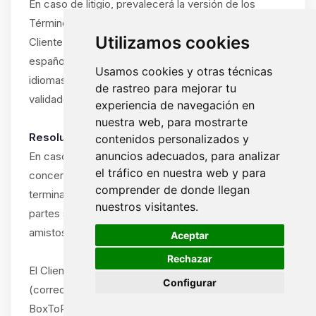
En caso de litigio, prevalecerá la versión de los
Términos y Condiciones en el idioma utilizado por el
Utilizamos cookies
Cliente durante la suscripción (francés, inglés o
español). Si el Cliente ha utilizado el sitio en varios
Usamos cookies y otras técnicas
idiomas, prevalecerá el idioma del último pedido
de rastreo para mejorar tu
validado.
experiencia de navegación en
nuestra web, para mostrarte
Resolución amistosa obligatoria:
contenidos personalizados y
anuncios adecuados, para analizar
En caso de disputa entre el Cliente y ByteLogic
el tráfico en nuestra web y para
concerniente a la interpretación, ejecución o
comprender de donde llegan
terminación de estos Términos y Condiciones, las
nuestros visitantes.
partes se comprometen a intentar resolver la disputa
🍪
amistosamente antes de cualquier acción legal.
Aceptar
Rechazar
El Cliente debe notificar la disputa por escrito
Configurar
(correo electrónico o carta certificada) al soporte de
BoxToPlay.com, describiendo la naturaleza del