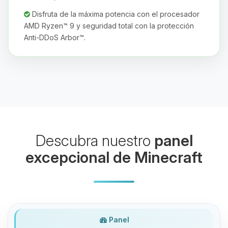
Disfruta de la máxima potencia con el procesador
AMD Ryzen™ 9 y seguridad total con la protección
Anti-DDoS Arbor™.
Yupi, por fin alguien con quien
hablar! Soy Choupy, tu pequeno
asistente de BoxToPlay. Cuentame
que necesitas y moveré mis
pequenos circuitos para ayudarte.
08/08/2026 12:35
Descubra nuestro
panel
excepcional de Minecraft
Panel