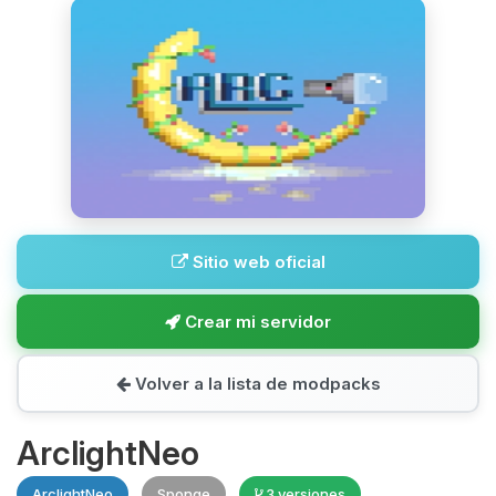
Sitio web oficial
Crear mi servidor
Volver a la lista de modpacks
ArclightNeo
ArclightNeo
Sponge
3 versiones