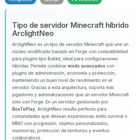
Yupi, por fin alguien con quien
Tipo de servidor Minecraft híbrido
hablar! Soy Choupy, tu pequeno
ArclightNeo
asistente de BoxToPlay. Cuentame
que necesitas y moveré mis
ArclightNeo es un tipo de servidor Minecraft que une un
pequenos circuitos para ayudarte.
núcleo modificado basado en Forge con compatibilidad
para plugins tipo Bukkit, ideal para configuraciones
10/08/2026 01:16
híbridas. Permite combinar
mods avanzados
con
plugins de administración, economía y protección,
manteniendo un buen nivel de rendimiento en el
servidor. Gracias a esta arquitectura, soporta más
jugadores y automatizaciones que un servidor Minecraft
solo con Forge. En un servidor gestionado por
BoxToPlay
, ArclightNeo resulta perfecto para
comunidades que desean experiencias estilo survival o
MMO con progresión, objetos personalizados,
mazmorras, protección de territorios y eventos
colaborativos.