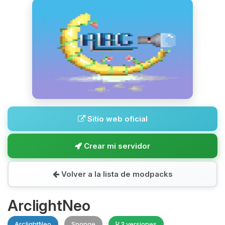
Sitio web oficial
Crear mi servidor
Volver a la lista de modpacks
ArclightNeo
ArclightNeo
Sponge
3 versiones