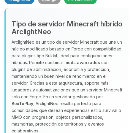
Yupi, por fin alguien con quien
Tipo de servidor Minecraft híbrido
hablar! Soy Choupy, tu pequeno
ArclightNeo
asistente de BoxToPlay. Cuentame
que necesitas y moveré mis
ArclightNeo es un tipo de servidor Minecraft que une un
pequenos circuitos para ayudarte.
núcleo modificado basado en Forge con compatibilidad
para plugins tipo Bukkit, ideal para configuraciones
08/08/2026 13:50
híbridas. Permite combinar
mods avanzados
con
plugins de administración, economía y protección,
manteniendo un buen nivel de rendimiento en el
servidor. Gracias a esta arquitectura, soporta más
jugadores y automatizaciones que un servidor Minecraft
solo con Forge. En un servidor gestionado por
BoxToPlay
, ArclightNeo resulta perfecto para
comunidades que desean experiencias estilo survival o
MMO con progresión, objetos personalizados,
mazmorras, protección de territorios y eventos
colaborativos.