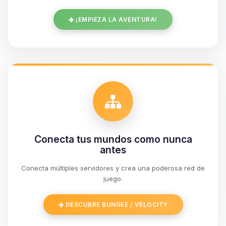
¡EMPIEZA LA AVENTURA!
Conecta tus mundos como nunca
antes
Conecta múltiples servidores y crea una poderosa red de
Yupi, por fin alguien con quien
juego.
hablar! Soy Choupy, tu pequeno
asistente de BoxToPlay. Cuentame
DESCUBRE BUNGEE / VELOCITY
que necesitas y moveré mis
pequenos circuitos para ayudarte.