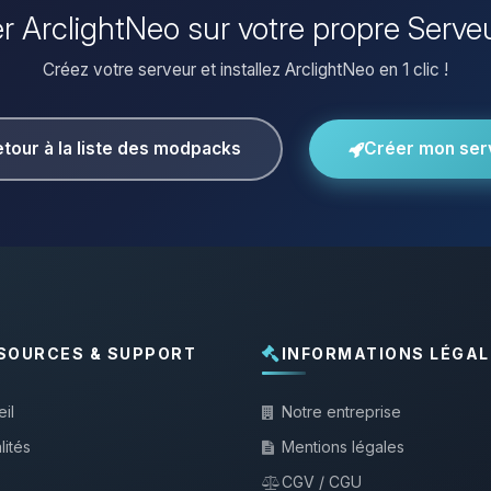
ler ArclightNeo sur votre propre Serve
Créez votre serveur et installez ArclightNeo en 1 clic !
tour à la liste des modpacks
Créer mon ser
SOURCES & SUPPORT
INFORMATIONS LÉGAL
il
Notre entreprise
lités
Mentions légales
CGV / CGU