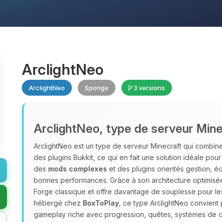
ArclightNeo
ArclightNeo
Sponge
3 versions
ArclightNeo, type de serveur Mine
ArclightNeo est un type de serveur Minecraft qui combin
des plugins Bukkit, ce qui en fait une solution idéale pour
des
mods complexes
et des plugins orientés gestion, é
bonnes performances. Grâce à son architecture optimisée,
Forge classique et offre davantage de souplesse pour les
hébergé chez
BoxToPlay
, ce type ArclightNeo convien
gameplay riche avec progression, quêtes, systèmes de c