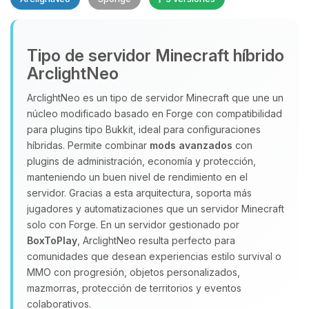
Yupi, por fin alguien con quien
Tipo de servidor Minecraft híbrido
hablar! Soy Choupy, tu pequeno
ArclightNeo
asistente de BoxToPlay. Cuentame
que necesitas y moveré mis
ArclightNeo es un tipo de servidor Minecraft que une un
pequenos circuitos para ayudarte.
núcleo modificado basado en Forge con compatibilidad
para plugins tipo Bukkit, ideal para configuraciones
10/08/2026 03:54
híbridas. Permite combinar
mods avanzados
con
plugins de administración, economía y protección,
manteniendo un buen nivel de rendimiento en el
servidor. Gracias a esta arquitectura, soporta más
jugadores y automatizaciones que un servidor Minecraft
solo con Forge. En un servidor gestionado por
BoxToPlay
, ArclightNeo resulta perfecto para
comunidades que desean experiencias estilo survival o
MMO con progresión, objetos personalizados,
mazmorras, protección de territorios y eventos
colaborativos.