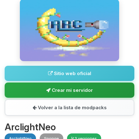
Sitio web oficial
Crear mi servidor
Volver a la lista de modpacks
ArclightNeo
ArclightNeo
Sponge
3 versiones