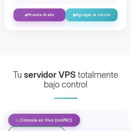
Prueba Gratis
Agregar al carrito
Yupi, por fin alguien con quien
Tu
servidor VPS
totalmente
hablar! Soy Choupy, tu pequeno
asistente de BoxToPlay. Cuentame
bajo control
que necesitas y moveré mis
pequenos circuitos para ayudarte.
07/08/2026 13:58
Consola en Vivo (noVNC)