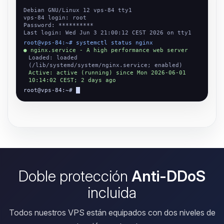
Debian GNU/Linux 12 vps-84 tty1
vps-84 login: root
Password: **********
Last login: Wed Jun 3 21:00:12 CEST 2026 on tty1
root@vps-84:~# systemctl status nginx
● nginx.service - A high performance web server
Loaded: loaded
(/lib/systemd/system/nginx.service; enabled)
Active: active (running) since Mon 2026-06-01
10:14:02 CEST; 2 days ago
root@vps-84:~#
Doble protección
Anti-DDoS
incluida
Todos nuestros VPS están equipados con dos niveles de