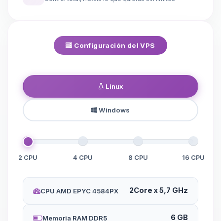
Configuración del VPS
Linux
Windows
2 CPU
4 CPU
8 CPU
16 CPU
2Core x 5,7 GHz
CPU AMD EPYC 4584PX
6 GB
Memoria RAM DDR5