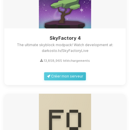
SkyFactory 4
The ultimate skyblock modpack! Watch development at:
darkosto.tv/SkyFactoryLive
13,858,965 téléchargements
Créer mon serveur