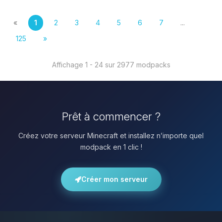
«
1
2
3
4
5
6
7
...
125
»
Affichage 1 - 24 sur 2977 modpacks
Prêt à commencer ?
Créez votre serveur Minecraft et installez n’importe quel
modpack en 1 clic !
Créer mon serveur