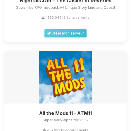
NightfallCraft - The Casket of Reveries
Souls-like RPG modpack w/ Unique Story Line and Quest!
1,933,042 téléchargements
Créer mon serveur
All the Mods 11 - ATM11
Super early alpha for 26.1.2
708,632 téléchargements