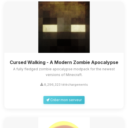
Cursed Walking - A Modern Zombie Apocalypse
A fully fledged zombie apocalypse modpack for the newest
versions of Minecraft.
8,296,323 téléchargements
Créer mon serveur