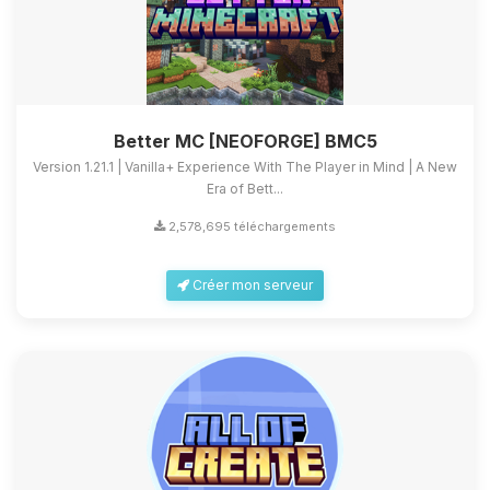
Better MC [NEOFORGE] BMC5
Version 1.21.1 | Vanilla+ Experience With The Player in Mind | A New
Era of Bett...
2,578,695 téléchargements
Créer mon serveur