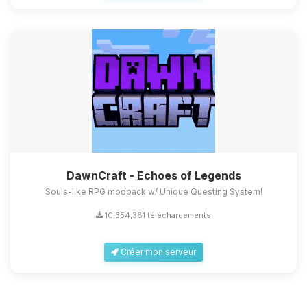
DawnCraft - Echoes of Legends
Souls-like RPG modpack w/ Unique Questing System!
10,354,381 téléchargements
Créer mon serveur