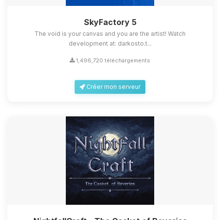
SkyFactory 5
The void is your canvas and you are the artist! Watch
development at: darkosto.t...
1,496,720 téléchargements
Créer mon serveur