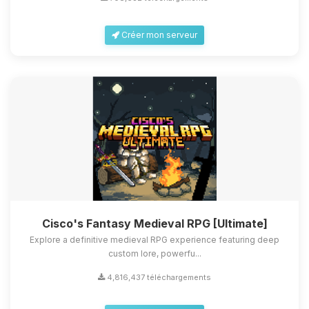
Créer mon serveur
Cisco's Fantasy Medieval RPG [Ultimate]
Explore a definitive medieval RPG experience featuring deep
custom lore, powerfu...
4,816,437 téléchargements