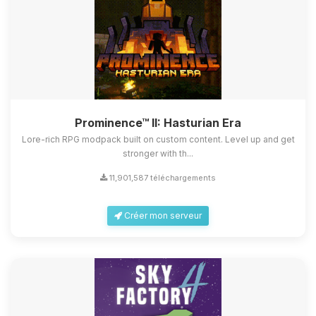
Prominence™ II: Hasturian Era
Lore-rich RPG modpack built on custom content. Level up and get
stronger with th...
11,901,587 téléchargements
Créer mon serveur