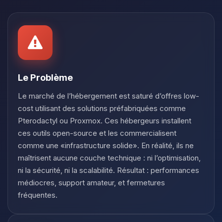
Youpi, enfin quelqu’un pour me
parler ! Moi c’est Choupy, ton petit
assistant BoxToPlay. Dis-moi ce dont
tu as besoin et je vais remuer mes
petits circuits pour t’aider.
08/08/2026 à 18:48
Le Problème
Le marché de l’hébergement est saturé d’offres low-
cost utilisant des solutions préfabriquées comme
Pterodactyl ou Proxmox. Ces hébergeurs installent
ces outils open-source et les commercialisent
comme une «infrastructure solide». En réalité, ils ne
maîtrisent aucune couche technique : ni l’optimisation,
ni la sécurité, ni la scalabilité. Résultat : performances
médiocres, support amateur, et fermetures
fréquentes.