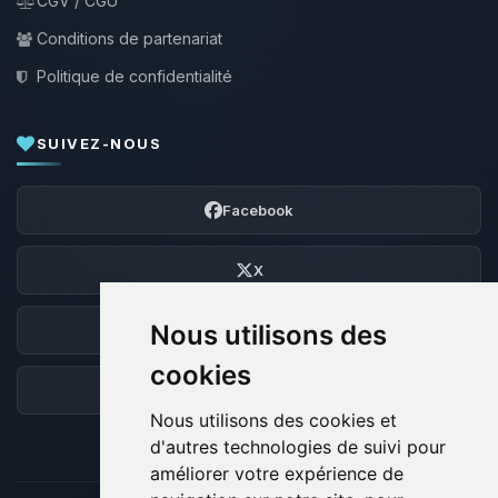
CGV / CGU
Conditions de partenariat
Politique de confidentialité
SUIVEZ-NOUS
Facebook
X
Nous utilisons des
Discord
cookies
Forum
Nous utilisons des cookies et
d'autres technologies de suivi pour
améliorer votre expérience de