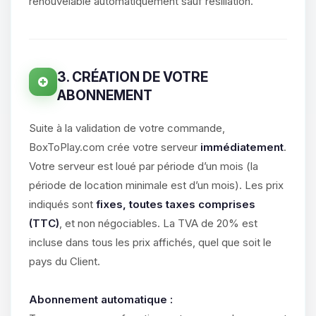
parler ! Moi c’est Choupy, ton petit
renouvelable automatiquement sauf résiliation.
assistant BoxToPlay. Dis-moi ce dont
tu as besoin et je vais remuer mes
petits circuits pour t’aider.
06/08/2026 à 08:33
3. CRÉATION DE VOTRE
ABONNEMENT
Suite à la validation de votre commande,
BoxToPlay.com crée votre serveur
immédiatement
.
Votre serveur est loué par période d’un mois (la
période de location minimale est d’un mois). Les prix
indiqués sont
fixes, toutes taxes comprises
(TTC)
, et non négociables. La TVA de 20% est
incluse dans tous les prix affichés, quel que soit le
pays du Client.
Abonnement automatique :