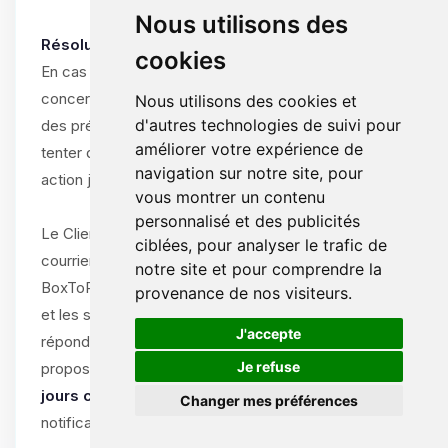
Nous utilisons des
Résolution amiable obligatoire :
cookies
En cas de différend entre le Client et ByteLogic
concernant l’interprétation, l’exécution ou la résiliation
Nous utilisons des cookies et
d'autres technologies de suivi pour
des présentes CGV/CGU, les parties s’engagent à
améliorer votre expérience de
tenter de résoudre le litige à l’amiable avant toute
navigation sur notre site, pour
action judiciaire.
vous montrer un contenu
personnalisé et des publicités
Le Client doit notifier le litige par écrit (e-mail ou
ciblées, pour analyser le trafic de
courrier recommandé) au support de
notre site et pour comprendre la
BoxToPlay.com, en décrivant la nature du différend
provenance de nos visiteurs.
et les solutions souhaitées. ByteLogic s’engage à
🍪
J'accepte
répondre dans un délai de
15 jours ouvrables
et à
Je refuse
proposer une solution amiable dans un délai de
30
jours calendaires
à compter de la réception de la
Changer mes préférences
notification.