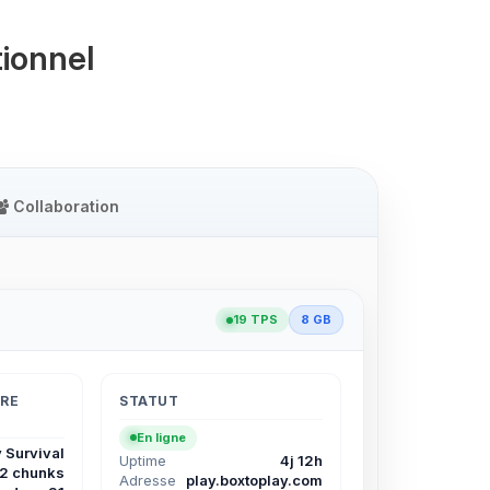
ionnel
Collaboration
19 TPS
8 GB
TRE
STATUT
En ligne
 Survival
Uptime
4j 12h
12 chunks
Adresse
play.boxtoplay.com