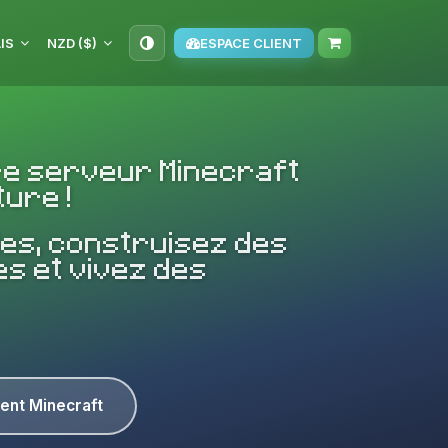
IS
NZD ($)
ESPACE CLIENT
re serveur Minecraft
ure !
es, construisez des
s et vivez des
ent Minecraft