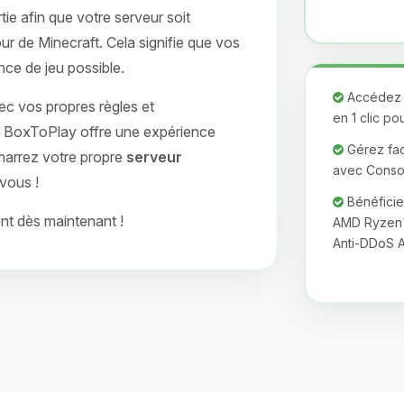
tie afin que votre serveur soit
our de Minecraft. Cela signifie que vos
nce de jeu possible.
Accédez à
c vos propres règles et
en 1 clic po
s. BoxToPlay offre une expérience
Gérez faci
marrez votre propre
serveur
avec Consol
 vous !
Bénéficie
nt dès maintenant !
AMD Ryzen™ 
Anti-DDoS A