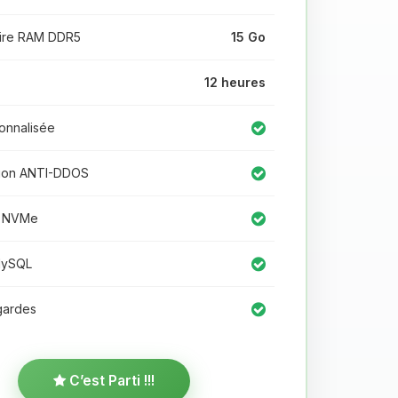
re RAM DDR5
15 Go
12 heures
onnalisée
ion ANTI-DDOS
 NVMe
MySQL
ardes
C’est Parti !!!