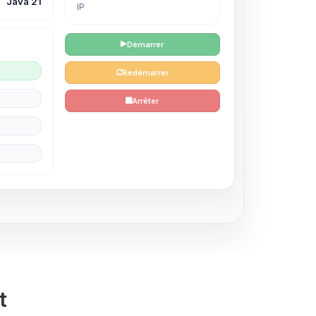
Java 21
IP
Démarrer
Redémarrer
Arrêter
t