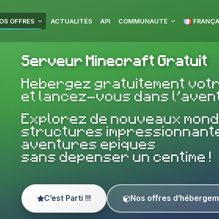
OS OFFRES
ACTUALITÉS
API
COMMUNAUTÉ
FRANÇA
Serveur Minecraft Gratuit
Hebergez gratuitement vot
et lancez-vous dans l’avent
Explorez de nouveaux mond
structures impressionnante
aventures epiques
sans depenser un centime !
C’est Parti !!!
Nos offres d’hébergem