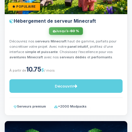
POPULAIRE
Hébergement de serveur Minecraft
Jusqu’à
-60 %
Découvrez nos
serveurs Minecraft
haut de gamme, parfaits pour
concrétiser votre projet. Avec notre
panel intuitif
, profitez d’une
interface
simple et puissante
. Choisissez l’excellence pour vos
aventures Minecraft
avec nos
serveurs dédiés
et
performants
.
10.75
$
À partir de
/ mois
Découvrir
Serveurs premium
+2000 Modpacks