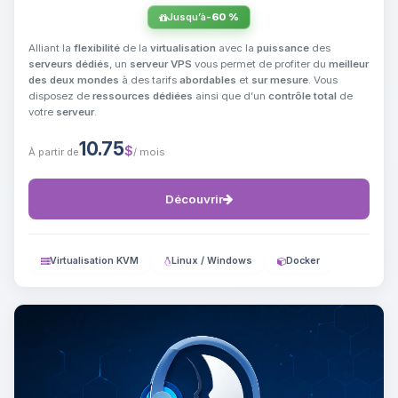
Jusqu’à
-60 %
Alliant la
flexibilité
de la
virtualisation
avec la
puissance
des
serveurs dédiés
, un
serveur VPS
vous permet de profiter du
meilleur
des deux mondes
à des tarifs
abordables
et
sur mesure
. Vous
disposez de
ressources dédiées
ainsi que d’un
contrôle total
de
votre
serveur
.
10.75
$
À partir de
/ mois
Découvrir
Virtualisation KVM
Linux / Windows
Docker