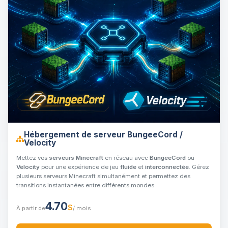
Hébergement de serveur BungeeCord /
Velocity
Mettez vos
serveurs Minecraft
en réseau avec
BungeeCord
ou
Velocity
pour une expérience de jeu
fluide
et
interconnectée
. Gérez
plusieurs serveurs Minecraft simultanément et permettez des
transitions instantanées entre différents mondes.
4.70
$
À partir de
/ mois