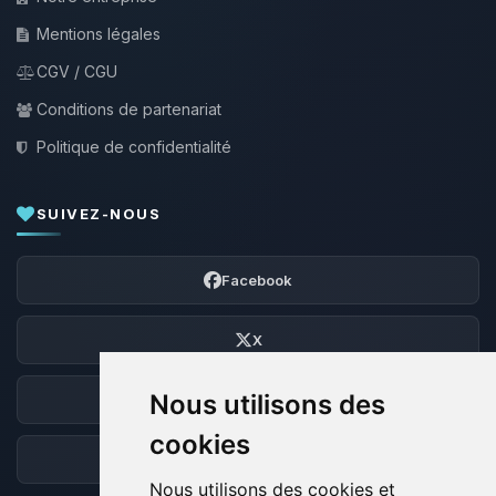
Mentions légales
CGV / CGU
Conditions de partenariat
Politique de confidentialité
SUIVEZ-NOUS
Facebook
X
Nous utilisons des
Discord
cookies
Forum
Nous utilisons des cookies et