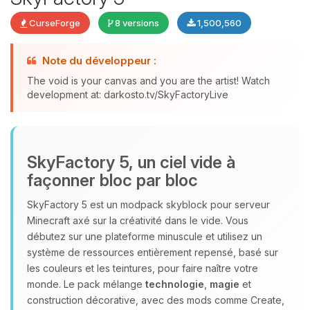
CurseForge
8 versions
1,500,560
Note du développeur :
The void is your canvas and you are the artist! Watch
development at: darkosto.tv/SkyFactoryLive
Youpi, enfin quelqu’un pour me
parler ! Moi c’est Choupy, ton petit
assistant BoxToPlay. Dis-moi ce dont
SkyFactory 5, un ciel vide à
tu as besoin et je vais remuer mes
façonner bloc par bloc
petits circuits pour t’aider.
09/08/2026 à 09:59
SkyFactory 5 est un modpack skyblock pour serveur
Minecraft axé sur la créativité dans le vide. Vous
débutez sur une plateforme minuscule et utilisez un
système de ressources entièrement repensé, basé sur
les couleurs et les teintures, pour faire naître votre
monde. Le pack mélange
technologie
,
magie
et
construction décorative, avec des mods comme Create,