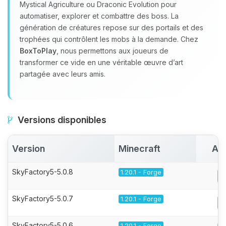
Mystical Agriculture ou Draconic Evolution pour
automatiser, explorer et combattre des boss. La
génération de créatures repose sur des portails et des
trophées qui contrôlent les mobs à la demande. Chez
BoxToPlay
, nous permettons aux joueurs de
transformer ce vide en une véritable œuvre d’art
partagée avec leurs amis.
Versions disponibles
Version
Minecraft
Act
SkyFactory5-5.0.8
1.20.1 - Forge
SkyFactory5-5.0.7
1.20.1 - Forge
SkyFactory5-5.0.6
1.20.1 - Forge