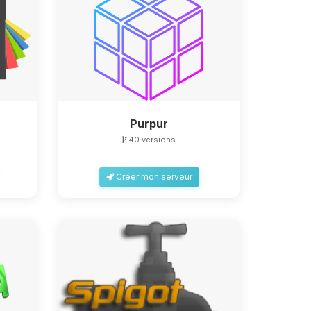
Purpur
40 versions
Créer mon serveur