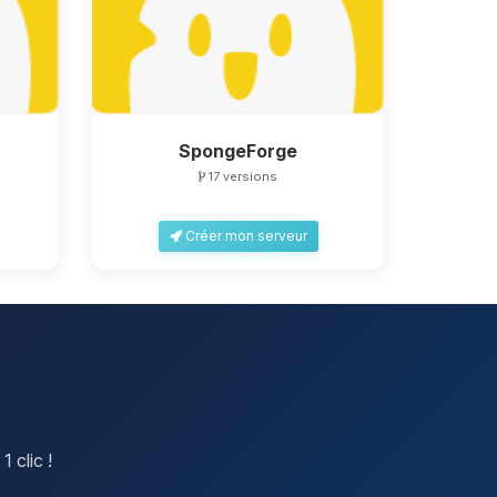
SpongeForge
17 versions
Créer mon serveur
 clic !