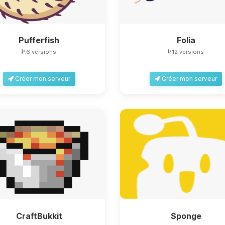
Pufferfish
Folia
6 versions
12 versions
Créer mon serveur
Créer mon serveur
CraftBukkit
Sponge