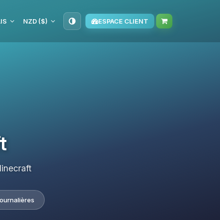
IS
NZD ($)
ESPACE CLIENT
t
inecraft
journalières