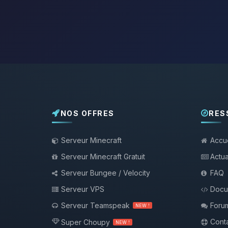
NOS OFFRES
RES
Serveur Minecraft
Accue
Serveur Minecraft Gratuit
Actua
Serveur Bungee / Velocity
FAQ
Serveur VPS
Docu
Serveur Teamspeak
Foru
NEW !
Conta
Super Choupy
NEW !