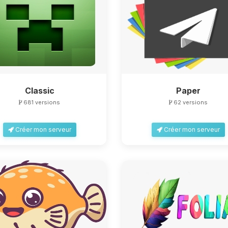
Classic
Paper
681 versions
62 versions
Créer mon serveur
Créer mon serveur