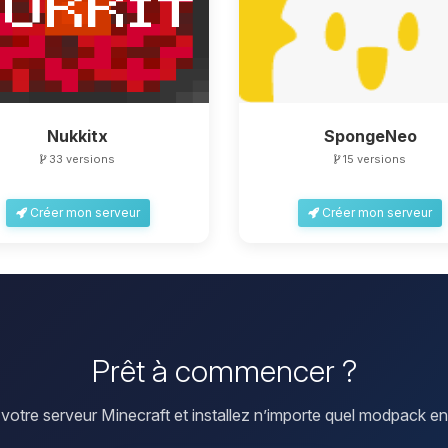
Nukkitx
SpongeNeo
33 versions
15 versions
Créer mon serveur
Créer mon serveur
Prêt à commencer ?
votre serveur Minecraft et installez n’importe quel modpack en 1