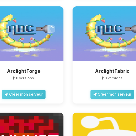
ArclightForge
ArclightFabric
11 versions
3 versions
Créer mon serveur
Créer mon serveur