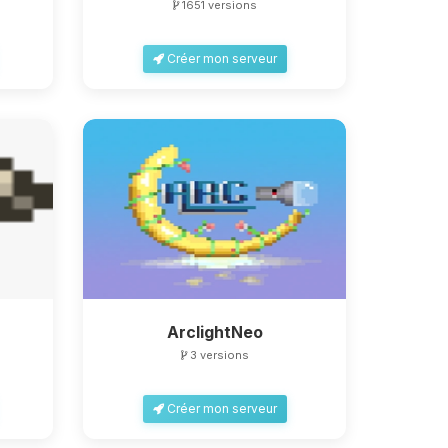
1651 versions
Créer mon serveur
ArclightNeo
3 versions
Créer mon serveur