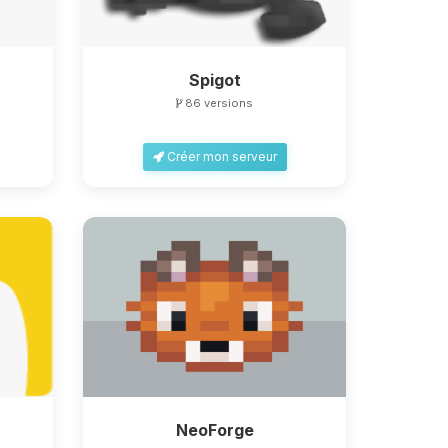
Spigot
86 versions
Créer mon serveur
NeoForge