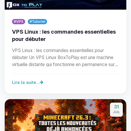
#VPS
#Tutoriel
VPS Linux : les commandes essentielles
pour débuter
VPS Linux : les commandes essentielles pour
débuter Un VPS Linux BoxToPlay est une machine
virtuelle distante qui fonctionne en permanence sur
notre…
Lire la suite...
Youpi, enfin quelqu’un pour me
parler ! Moi c’est Choupy, ton petit
31
assistant BoxToPlay. Dis-moi ce dont
JUIL
tu as besoin et je vais remuer mes
petits circuits pour t’aider.
10/08/2026 à 06:10