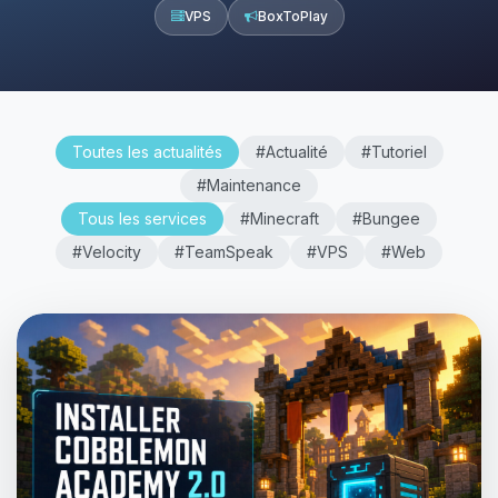
VPS
BoxToPlay
Toutes les actualités
#Actualité
#Tutoriel
#Maintenance
Tous les services
#Minecraft
#Bungee
#Velocity
#TeamSpeak
#VPS
#Web