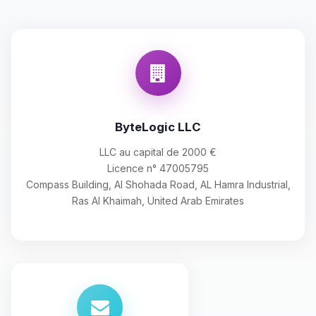
ByteLogic LLC
LLC au capital de 2000 €
Licence n° 47005795
Compass Building, Al Shohada Road, AL Hamra Industrial,
Ras Al Khaimah, United Arab Emirates
Youpi, enfin quelqu’un pour me
parler ! Moi c’est Choupy, ton petit
assistant BoxToPlay. Dis-moi ce dont