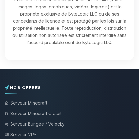
images, logos, graphiques, vidéos, logiciels) est la
propriété exclusive de ByteLogic LLC ou de ses
concédants de licence et est protégé par les lois sur la
propriété intellectuelle. Toute reproduction, distribution
ou utilisation non autorisée est strictement interdite sans
l’accord préalable écrit de ByteLogic LLC.
NOS OFFRES
Serveur Minecraft
Serveur Minecraft Gratuit
Serveur Bungee / Velocity
Serveur VPS