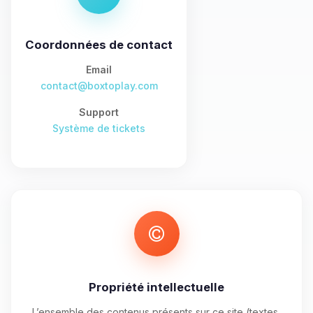
tu as besoin et je vais remuer mes
petits circuits pour t’aider.
Coordonnées de contact
09/08/2026 à 12:25
Email
contact@boxtoplay.com
Support
Système de tickets
Propriété intellectuelle
L’ensemble des contenus présents sur ce site (textes,