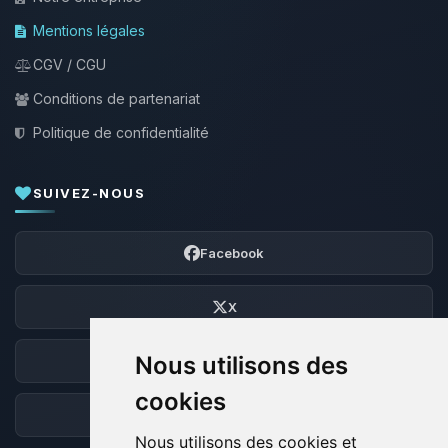
Mentions légales
CGV / CGU
Conditions de partenariat
Politique de confidentialité
SUIVEZ-NOUS
Facebook
X
Nous utilisons des
Discord
cookies
Forum
Nous utilisons des cookies et