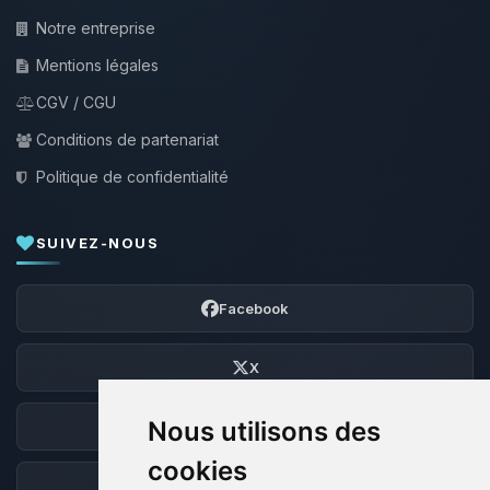
Notre entreprise
Mentions légales
CGV / CGU
Conditions de partenariat
Politique de confidentialité
SUIVEZ-NOUS
Facebook
X
Nous utilisons des
Discord
cookies
Forum