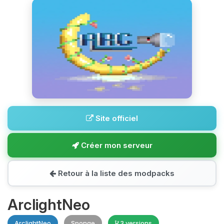
Site officiel
Créer mon serveur
Retour à la liste des modpacks
ArclightNeo
ArclightNeo
Sponge
3 versions