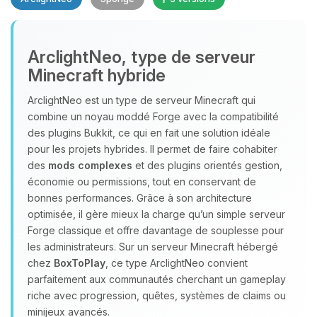
Youpi, enfin quelqu’un pour me
ArclightNeo, type de serveur
parler ! Moi c’est Choupy, ton petit
Minecraft hybride
assistant BoxToPlay. Dis-moi ce dont
tu as besoin et je vais remuer mes
ArclightNeo est un type de serveur Minecraft qui
petits circuits pour t’aider.
combine un noyau moddé Forge avec la compatibilité
08/08/2026 à 16:36
des plugins Bukkit, ce qui en fait une solution idéale
pour les projets hybrides. Il permet de faire cohabiter
des
mods complexes
et des plugins orientés gestion,
économie ou permissions, tout en conservant de
bonnes performances. Grâce à son architecture
optimisée, il gère mieux la charge qu’un simple serveur
Forge classique et offre davantage de souplesse pour
les administrateurs. Sur un serveur Minecraft hébergé
chez
BoxToPlay
, ce type ArclightNeo convient
parfaitement aux communautés cherchant un gameplay
riche avec progression, quêtes, systèmes de claims ou
minijeux avancés.