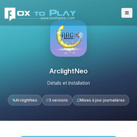
ArclightNeo
Détails et installation
ArclightNeo
3 versions
Mises à jour journalières