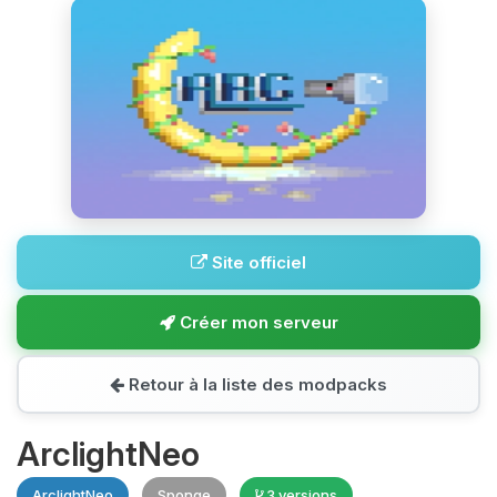
Site officiel
Créer mon serveur
Retour à la liste des modpacks
ArclightNeo
ArclightNeo
Sponge
3 versions