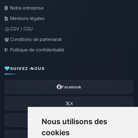
Notre entreprise
Mentions légales
CGV / CGU
Conditions de partenariat
Politique de confidentialité
SUIVEZ-NOUS
Facebook
X
Nous utilisons des
Discord
cookies
Forum