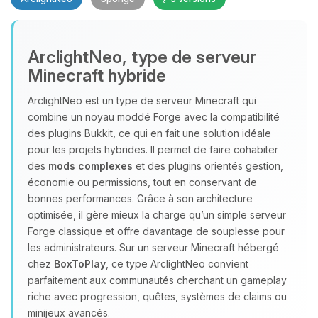
Youpi, enfin quelqu’un pour me
ArclightNeo, type de serveur
parler ! Moi c’est Choupy, ton petit
Minecraft hybride
assistant BoxToPlay. Dis-moi ce dont
tu as besoin et je vais remuer mes
ArclightNeo est un type de serveur Minecraft qui
petits circuits pour t’aider.
combine un noyau moddé Forge avec la compatibilité
10/08/2026 à 11:29
des plugins Bukkit, ce qui en fait une solution idéale
pour les projets hybrides. Il permet de faire cohabiter
des
mods complexes
et des plugins orientés gestion,
économie ou permissions, tout en conservant de
bonnes performances. Grâce à son architecture
optimisée, il gère mieux la charge qu’un simple serveur
Forge classique et offre davantage de souplesse pour
les administrateurs. Sur un serveur Minecraft hébergé
chez
BoxToPlay
, ce type ArclightNeo convient
parfaitement aux communautés cherchant un gameplay
riche avec progression, quêtes, systèmes de claims ou
minijeux avancés.