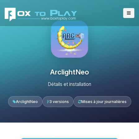
ArclightNeo
Détails et installation
ArclightNeo
3 versions
Mises à jour journalières