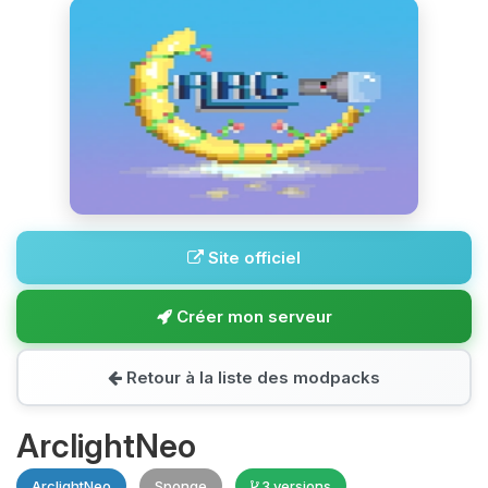
Site officiel
Créer mon serveur
Retour à la liste des modpacks
ArclightNeo
ArclightNeo
Sponge
3 versions