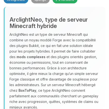
Youpi, enfin quelqu’un pour me
ArclightNeo, type de serveur
parler ! Moi c’est Choupy, ton petit
Minecraft hybride
assistant BoxToPlay. Dis-moi ce dont
tu as besoin et je vais remuer mes
ArclightNeo est un type de serveur Minecraft qui
petits circuits pour t’aider.
combine un noyau moddé Forge avec la compatibilité
08/08/2026 à 03:02
des plugins Bukkit, ce qui en fait une solution idéale
pour les projets hybrides. Il permet de faire cohabiter
des
mods complexes
et des plugins orientés gestion,
économie ou permissions, tout en conservant de
bonnes performances. Grâce à son architecture
optimisée, il gère mieux la charge qu’un simple serveur
Forge classique et offre davantage de souplesse pour
les administrateurs. Sur un serveur Minecraft hébergé
chez
BoxToPlay
, ce type ArclightNeo convient
parfaitement aux communautés cherchant un gameplay
riche avec progression, quêtes, systèmes de claims ou
minijeux avancés.