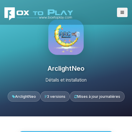
ArclightNeo
Détails et installation
ArclightNeo
3 versions
Mises à jour journalières