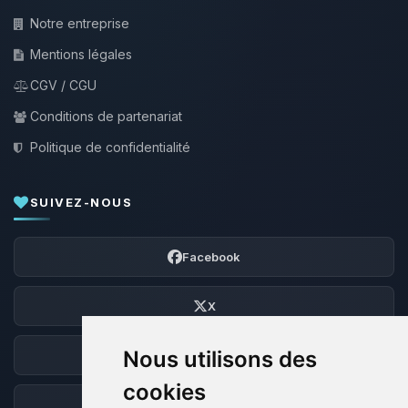
Notre entreprise
Mentions légales
CGV / CGU
Conditions de partenariat
Politique de confidentialité
SUIVEZ-NOUS
Facebook
X
Nous utilisons des
Discord
cookies
Forum