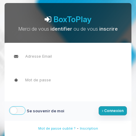
BoxToPlay
Merci de vous
identifier
ou de vous
inscrire
Se souvenir de moi
Connexion
-
Mot de passe oublié ?
Inscription