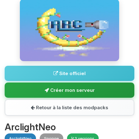
Site officiel
Créer mon serveur
Retour à la liste des modpacks
ArclightNeo
ArclightNeo
Sponge
3 versions