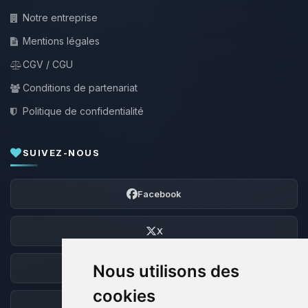
Notre entreprise
Mentions légales
CGV / CGU
Conditions de partenariat
Politique de confidentialité
SUIVEZ-NOUS
Facebook
X
Nous utilisons des
Discord
cookies
Forum