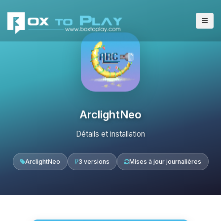
ArclightNeo
Détails et installation
ArclightNeo
3 versions
Mises à jour journalières