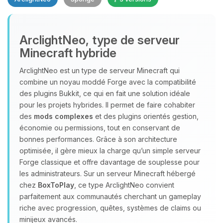
Youpi, enfin quelqu’un pour me
ArclightNeo, type de serveur
parler ! Moi c’est Choupy, ton petit
Minecraft hybride
assistant BoxToPlay. Dis-moi ce dont
tu as besoin et je vais remuer mes
ArclightNeo est un type de serveur Minecraft qui
petits circuits pour t’aider.
combine un noyau moddé Forge avec la compatibilité
06/08/2026 à 15:56
des plugins Bukkit, ce qui en fait une solution idéale
pour les projets hybrides. Il permet de faire cohabiter
des
mods complexes
et des plugins orientés gestion,
économie ou permissions, tout en conservant de
bonnes performances. Grâce à son architecture
optimisée, il gère mieux la charge qu’un simple serveur
Forge classique et offre davantage de souplesse pour
les administrateurs. Sur un serveur Minecraft hébergé
chez
BoxToPlay
, ce type ArclightNeo convient
parfaitement aux communautés cherchant un gameplay
riche avec progression, quêtes, systèmes de claims ou
minijeux avancés.