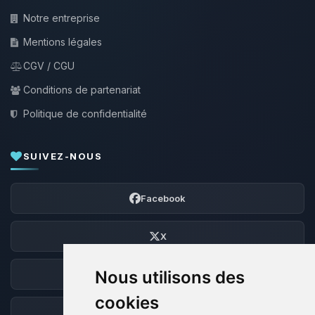
Notre entreprise
Mentions légales
CGV / CGU
Conditions de partenariat
Politique de confidentialité
SUIVEZ-NOUS
Facebook
X
Nous utilisons des
Discord
cookies
Forum