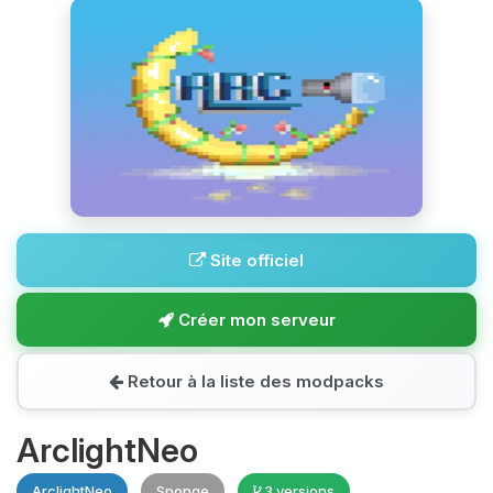
Site officiel
Créer mon serveur
Retour à la liste des modpacks
ArclightNeo
ArclightNeo
Sponge
3 versions