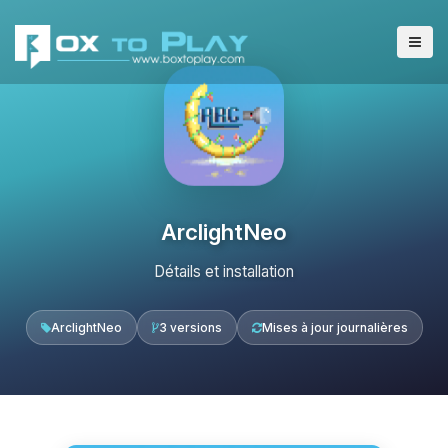
ArclightNeo
Détails et installation
ArclightNeo
3 versions
Mises à jour journalières