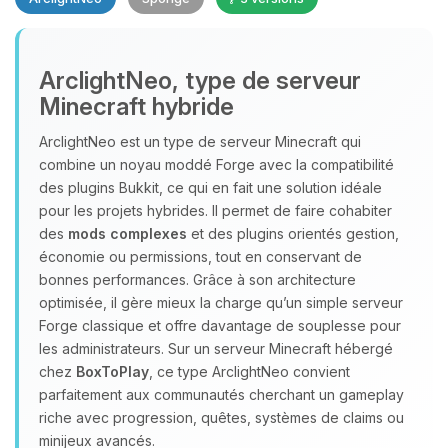
Youpi, enfin quelqu’un pour me
ArclightNeo, type de serveur
parler ! Moi c’est Choupy, ton petit
Minecraft hybride
assistant BoxToPlay. Dis-moi ce dont
tu as besoin et je vais remuer mes
ArclightNeo est un type de serveur Minecraft qui
petits circuits pour t’aider.
combine un noyau moddé Forge avec la compatibilité
07/08/2026 à 10:03
des plugins Bukkit, ce qui en fait une solution idéale
pour les projets hybrides. Il permet de faire cohabiter
des
mods complexes
et des plugins orientés gestion,
économie ou permissions, tout en conservant de
bonnes performances. Grâce à son architecture
optimisée, il gère mieux la charge qu’un simple serveur
Forge classique et offre davantage de souplesse pour
les administrateurs. Sur un serveur Minecraft hébergé
chez
BoxToPlay
, ce type ArclightNeo convient
parfaitement aux communautés cherchant un gameplay
riche avec progression, quêtes, systèmes de claims ou
minijeux avancés.