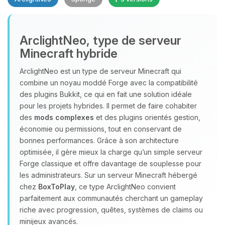
Youpi, enfin quelqu’un pour me
ArclightNeo, type de serveur
parler ! Moi c’est Choupy, ton petit
Minecraft hybride
assistant BoxToPlay. Dis-moi ce dont
tu as besoin et je vais remuer mes
ArclightNeo est un type de serveur Minecraft qui
petits circuits pour t’aider.
combine un noyau moddé Forge avec la compatibilité
06/08/2026 à 20:21
des plugins Bukkit, ce qui en fait une solution idéale
pour les projets hybrides. Il permet de faire cohabiter
des
mods complexes
et des plugins orientés gestion,
économie ou permissions, tout en conservant de
bonnes performances. Grâce à son architecture
optimisée, il gère mieux la charge qu’un simple serveur
Forge classique et offre davantage de souplesse pour
les administrateurs. Sur un serveur Minecraft hébergé
chez
BoxToPlay
, ce type ArclightNeo convient
parfaitement aux communautés cherchant un gameplay
riche avec progression, quêtes, systèmes de claims ou
minijeux avancés.