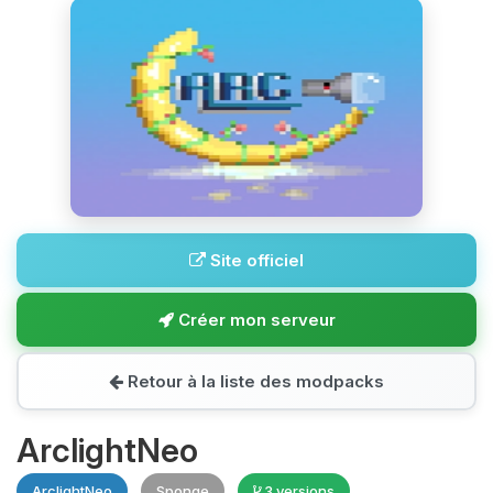
Site officiel
Créer mon serveur
Retour à la liste des modpacks
ArclightNeo
ArclightNeo
Sponge
3 versions