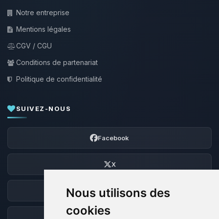
Notre entreprise
Mentions légales
CGV / CGU
Conditions de partenariat
Politique de confidentialité
SUIVEZ-NOUS
Facebook
X
Nous utilisons des
Discord
cookies
Forum