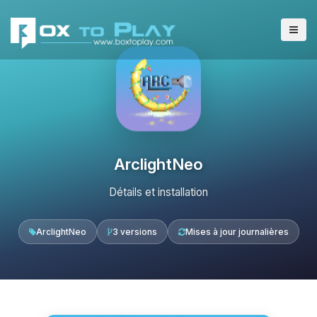
ArclightNeo
Détails et installation
ArclightNeo
3 versions
Mises à jour journalières