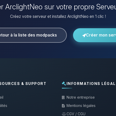
ler ArclightNeo sur votre propre Serve
Créez votre serveur et installez ArclightNeo en 1 clic !
tour à la liste des modpacks
Créer mon ser
SOURCES & SUPPORT
INFORMATIONS LÉGAL
il
Notre entreprise
lités
Mentions légales
CGV / CGU