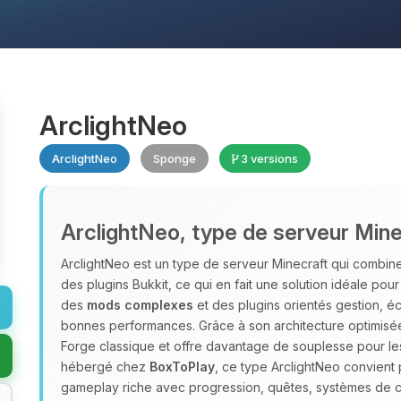
ArclightNeo
ArclightNeo
Sponge
3 versions
ArclightNeo, type de serveur Mine
ArclightNeo est un type de serveur Minecraft qui combin
des plugins Bukkit, ce qui en fait une solution idéale pour
des
mods complexes
et des plugins orientés gestion, é
bonnes performances. Grâce à son architecture optimisée,
Forge classique et offre davantage de souplesse pour les
hébergé chez
BoxToPlay
, ce type ArclightNeo convien
gameplay riche avec progression, quêtes, systèmes de c