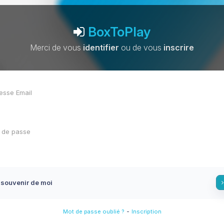
BoxToPlay
Merci de vous
identifier
ou de vous
inscrire
 souvenir de moi
-
Mot de passe oublié ?
Inscription