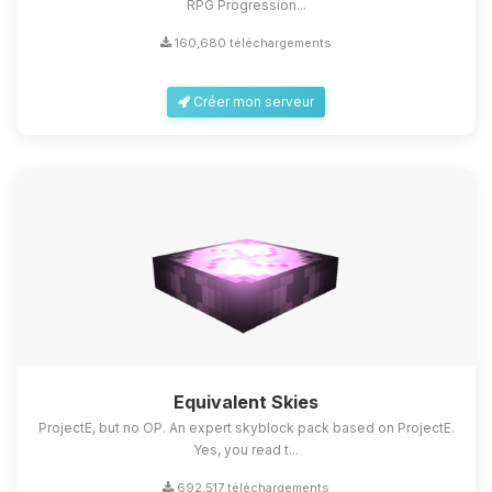
RPG Progression...
160,680 téléchargements
Créer mon serveur
Equivalent Skies
ProjectE, but no OP. An expert skyblock pack based on ProjectE.
Yes, you read t...
692,517 téléchargements