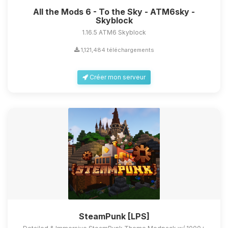
All the Mods 6 - To the Sky - ATM6sky -
Skyblock
1.16.5 ATM6 Skyblock
1,121,484 téléchargements
Créer mon serveur
SteamPunk [LPS]