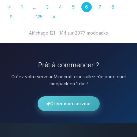
«
1
...
3
4
5
6
7
8
9
...
125
»
Affichage 121 - 144 sur 2977 modpacks
Prêt à commencer ?
Créez votre serveur Minecraft et installez n’importe quel
modpack en 1 clic !
Créer mon serveur