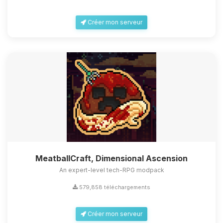
Créer mon serveur
MeatballCraft, Dimensional Ascension
An expert-level tech-RPG modpack
579,858 téléchargements
Créer mon serveur