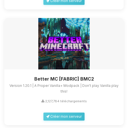
Créer mon serveur
Better MC [FABRIC] BMC2
Version 1.20.1 | A Proper Vanilla+ Modpack | Don't play Vanilla play
this!
2,127,784 téléchargements
Créer mon serveur