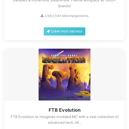
Detailed & Immersive SteamPunk Theme Modpack w/ 1000+
Quests!
2,963,593 téléchargements
Créer mon serveur
FTB Evolution
FTB Evolution re-imagines modded MC with a vast collection of
advanced tech, int...