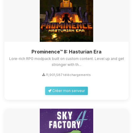
Prominence™ II: Hasturian Era
Lore-rich RPG modpack built on custom content. Level up and get
stronger with th...
11,901,587 téléchargements
Créer mon serveur