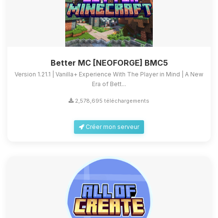
Better MC [NEOFORGE] BMC5
Version 1.21.1 | Vanilla+ Experience With The Player in Mind | A New
Era of Bett...
2,578,695 téléchargements
Créer mon serveur