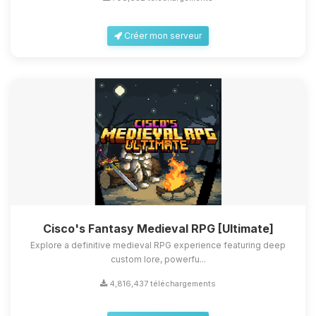
Créer mon serveur
Cisco's Fantasy Medieval RPG [Ultimate]
Explore a definitive medieval RPG experience featuring deep
custom lore, powerfu...
4,816,437 téléchargements