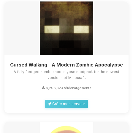
Cursed Walking - A Modern Zombie Apocalypse
A fully fledged zombie apocalypse modpack for the newest
versions of Minecraft.
8,296,323 téléchargements
Créer mon serveur