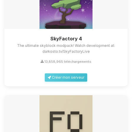
SkyFactory 4
The ultimate skyblock modpack! Watch development at:
darkosto.tv/SkyFactoryLive
13,858,965 téléchargements
Créer mon serveur