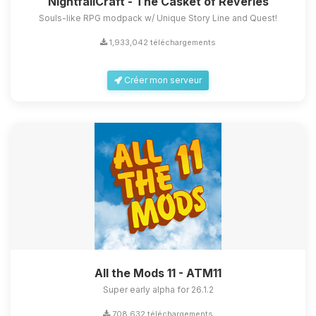
NightfallCraft - The Casket of Reveries
Souls-like RPG modpack w/ Unique Story Line and Quest!
1,933,042 téléchargements
Créer mon serveur
All the Mods 11 - ATM11
Super early alpha for 26.1.2
708,632 téléchargements