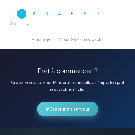
«
1
2
3
4
5
6
7
...
125
»
Affichage 1 - 24 sur 2977 modpacks
Prêt à commencer ?
Créez votre serveur Minecraft et installez n’importe quel
modpack en 1 clic !
Créer mon serveur