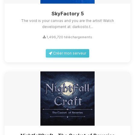
SkyFactory 5
The void is your canvas and you are the artist! Watch
development at: darkosto.t...
1,496,720 téléchargements
Créer mon serveur