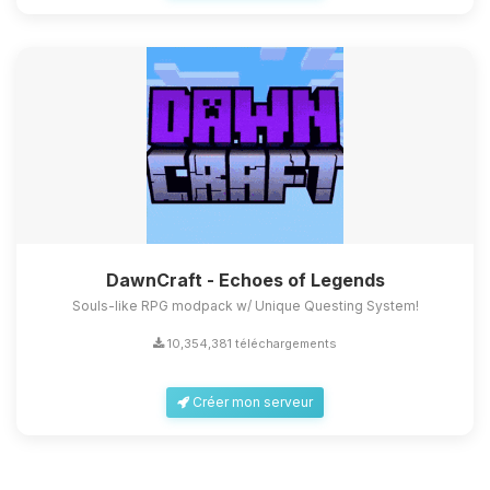
DawnCraft - Echoes of Legends
Souls-like RPG modpack w/ Unique Questing System!
10,354,381 téléchargements
Créer mon serveur