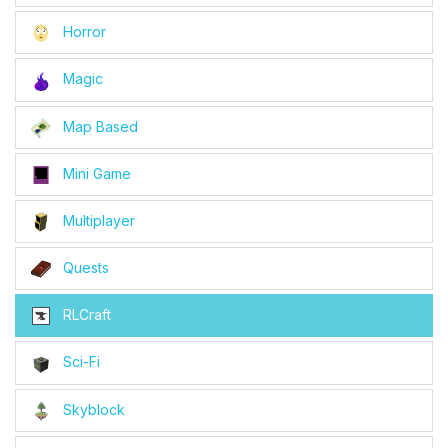
Horror
Magic
Map Based
Mini Game
Multiplayer
Quests
RLCraft
Sci-Fi
Skyblock