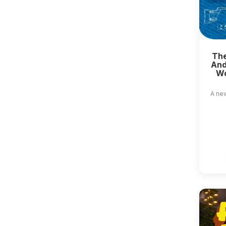
The
And
Wo
A ne