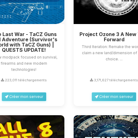
 Last War - TaCZ Guns
Project Ozone 3 A New
 Adventure (Survivor's
Forward
rld with TaCZ Guns) |
Third Iteration: Remake the wor
QUESTS UPDATE!
claim a new land/dimension of
w modpack focused on survival,
choice. ...
firearms and new modern
technologies!
223,011 téléchargements
3,171,627 téléchargement
Créer mon serveur
Créer mon serveur