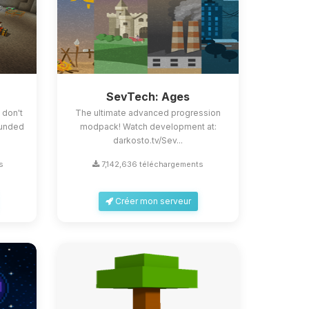
SevTech: Ages
 don't
The ultimate advanced progression
rounded
modpack! Watch development at:
darkosto.tv/Sev...
s
7,142,636 téléchargements
Créer mon serveur