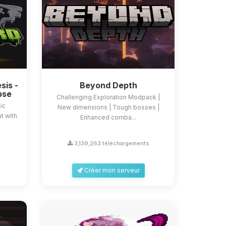
sis -
Beyond Depth
pse
Challenging Exploration Modpack |
ic
New dimensions | Tough bosses |
t with
Enhanced comba...
s
3,139,263 téléchargements
Créer mon serveur