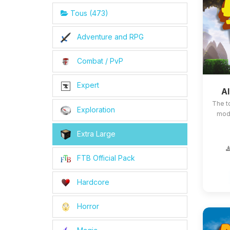
Tous (473)
Adventure and RPG
Combat / PvP
Expert
Al
The t
Exploration
mods
Extra Large
FTB Official Pack
Hardcore
Horror