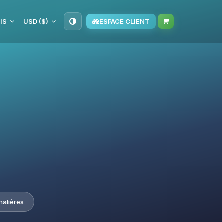
IS
USD ($)
ESPACE CLIENT
nalières