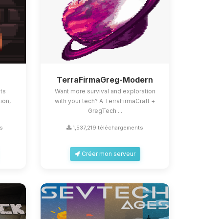
TerraFirmaGreg-Modern
ts
Want more survival and exploration
ion,
with your tech? A TerraFirmaCraft +
GregTech ...
s
1,537,219 téléchargements
Créer mon serveur