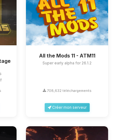
All the Mods 11 - ATM11
tage
Super early alpha for 26.1.2
s
t!
s
708,632 téléchargements
Créer mon serveur