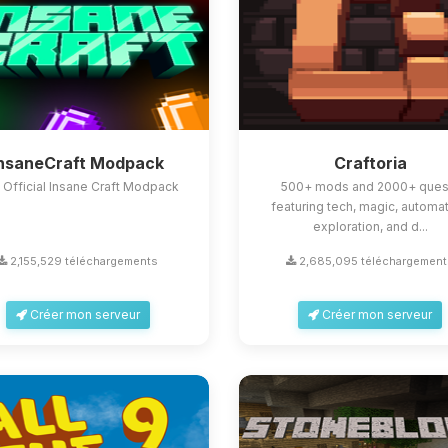
InsaneCraft Modpack
Craftoria
 Official Insane Craft Modpack
500+ mods and 2000+ ques
featuring tech, magic, automat
exploration, and d...
2,155,529 téléchargements
2,685,095 téléchargement
Créer mon serveur
Créer mon serveur