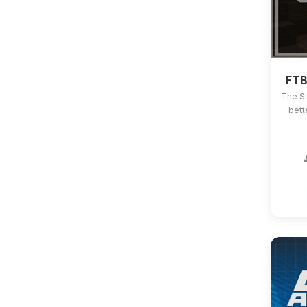
FTB
The St
bett