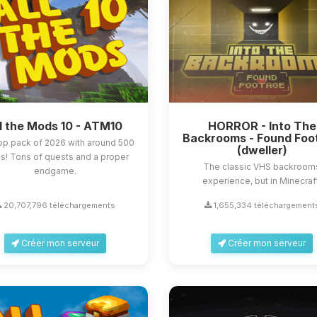
l the Mods 10 - ATM10
HORROR - Into The
Backrooms - Found Foo
op pack of 2026 with around 500
(dweller)
! Tons of quests and a proper
The classic VHS backroom
endgame.
experience, but in Minecraf
20,707,796 téléchargements
1,655,334 téléchargement
Créer mon serveur
Créer mon serveur