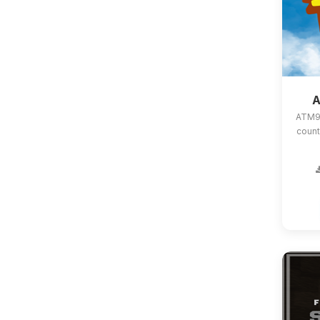
A
ATM9
count