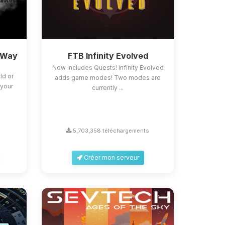
 Way
FTB Infinity Evolved
Now Includes Quests! Infinity Evolved
ld or
adds game modes! Two modes are
 your
currently ...
s
5,703,358 téléchargements
Créer mon serveur