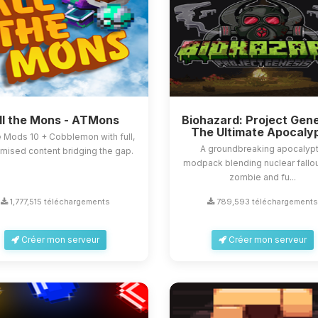
ll the Mons - ATMons
Biohazard: Project Gene
The Ultimate Apocaly
he Mods 10 + Cobblemon with full,
A groundbreaking apocalypt
mised content bridging the gap.
modpack blending nuclear fallou
zombie and fu...
1,777,515 téléchargements
789,593 téléchargement
Créer mon serveur
Créer mon serveur