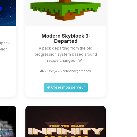
Modern Skyblock 3:
Departed
odpack
A pack departing from the old
rough
progression system based around
recipe changes | W...
2,052,478 téléchargements
Créer mon serveur