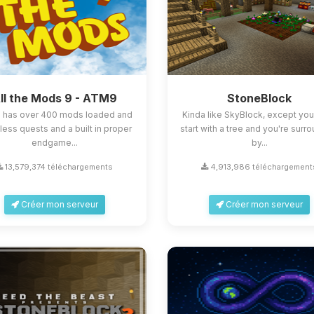
ll the Mods 9 - ATM9
StoneBlock
 has over 400 mods loaded and
Kinda like SkyBlock, except you
less quests and a built in proper
start with a tree and you're sur
endgame...
by...
13,579,374 téléchargements
4,913,986 téléchargement
Créer mon serveur
Créer mon serveur