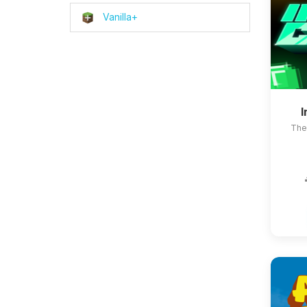
Vanilla+
The