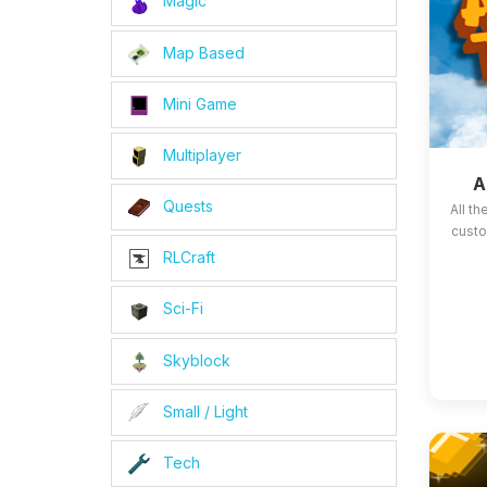
Magic
Map Based
Mini Game
Multiplayer
A
Quests
All t
custo
RLCraft
Sci-Fi
Skyblock
Small / Light
Tech