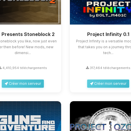
 Presents Stoneblock 2
Project Infinity 0.1
oneblock you like, now just even
Project Infinity is a versatile m
er then before! New mods, new
that takes you on a journey th
dimensi...
tech...
4,410,954 téléchargements
317,464 téléchargements
Créer mon serveur
Créer mon serveur