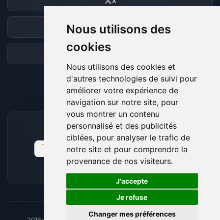
X
Nous utilisons des
Discord
cookies
Forum
Nous utilisons des cookies et
d'autres technologies de suivi pour
améliorer votre expérience de
navigation sur notre site, pour
vous montrer un contenu
personnalisé et des publicités
MOYENS DE PAIEMENT ACCEPTÉS
ciblées, pour analyser le trafic de
notre site et pour comprendre la
provenance de nos visiteurs.
🍪
J'accepte
Je refuse
Changer mes préférences
2016-26
© BoxToPlay - ByteLogic tous droits réservés