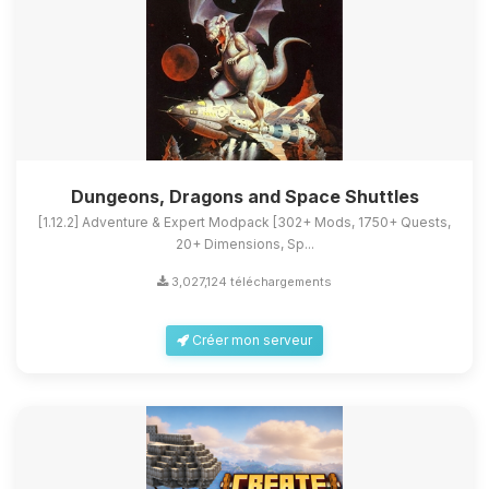
Dungeons, Dragons and Space Shuttles
[1.12.2] Adventure & Expert Modpack [302+ Mods, 1750+ Quests,
20+ Dimensions, Sp...
3,027,124 téléchargements
Créer mon serveur