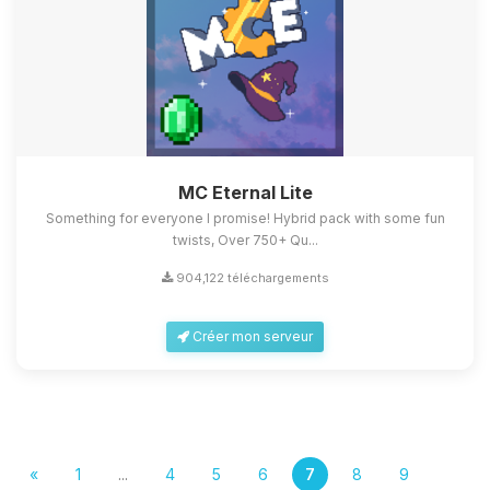
MC Eternal Lite
Something for everyone I promise! Hybrid pack with some fun
twists, Over 750+ Qu...
904,122 téléchargements
Créer mon serveur
«
1
...
4
5
6
7
8
9