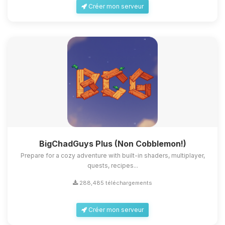
Créer mon serveur
Youpi, enfin quelqu’un pour me
parler ! Moi c’est Choupy, ton petit
assistant BoxToPlay. Dis-moi ce dont
BigChadGuys Plus (Non Cobblemon!)
tu as besoin et je vais remuer mes
petits circuits pour t’aider.
Prepare for a cozy adventure with built-in shaders, multiplayer,
quests, recipes...
07/08/2026 à 03:34
288,485 téléchargements
Créer mon serveur