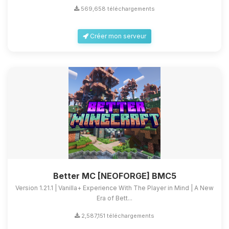
569,658 téléchargements
Créer mon serveur
Better MC [NEOFORGE] BMC5
Version 1.21.1 | Vanilla+ Experience With The Player in Mind | A New
Era of Bett...
2,587,151 téléchargements