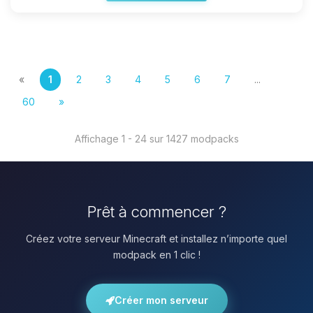
«
1
2
3
4
5
6
7
...
60
»
Affichage 1 - 24 sur 1427 modpacks
Prêt à commencer ?
Créez votre serveur Minecraft et installez n’importe quel
modpack en 1 clic !
Créer mon serveur