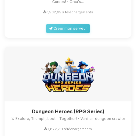
Curses! - Orca's...
1,932,698 téléchargements
Créer mon serveur
Dungeon Heroes (RPG Series)
⚔️ Explore, Triumph, Loot - Together! - Vanilla+ dungeon crawler
1,822,751 téléchargements