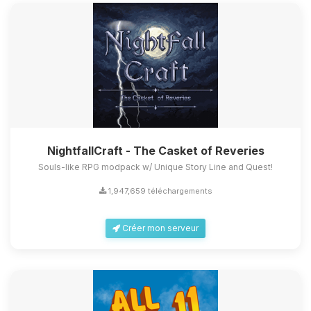
NightfallCraft - The Casket of Reveries
Souls-like RPG modpack w/ Unique Story Line and Quest!
1,947,659 téléchargements
Créer mon serveur