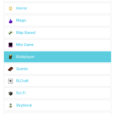
Horror
Magic
Map Based
Mini Game
Multiplayer
Quests
RLCraft
Sci-Fi
Skyblock