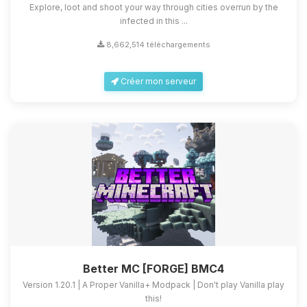
Explore, loot and shoot your way through cities overrun by the
infected in this ...
8,662,514 téléchargements
Créer mon serveur
Better MC [FORGE] BMC4
Version 1.20.1 | A Proper Vanilla+ Modpack | Don't play Vanilla play
this!