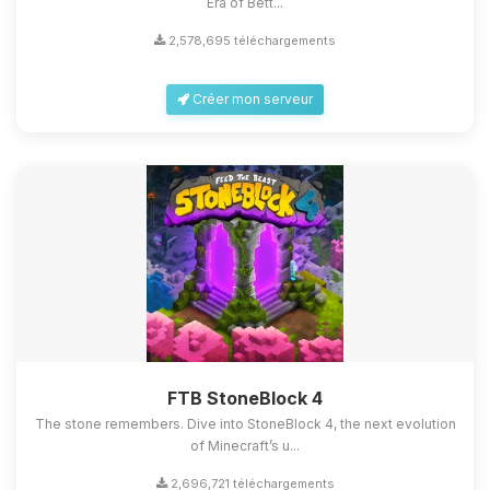
Era of Bett...
2,578,695 téléchargements
Créer mon serveur
FTB StoneBlock 4
The stone remembers. Dive into StoneBlock 4, the next evolution
of Minecraft’s u...
2,696,721 téléchargements