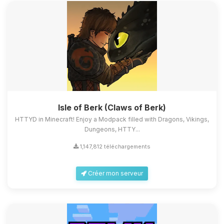
Isle of Berk (Claws of Berk)
HTTYD in Minecraft! Enjoy a Modpack filled with Dragons, Vikings,
Dungeons, HTTY...
1,147,812 téléchargements
Créer mon serveur