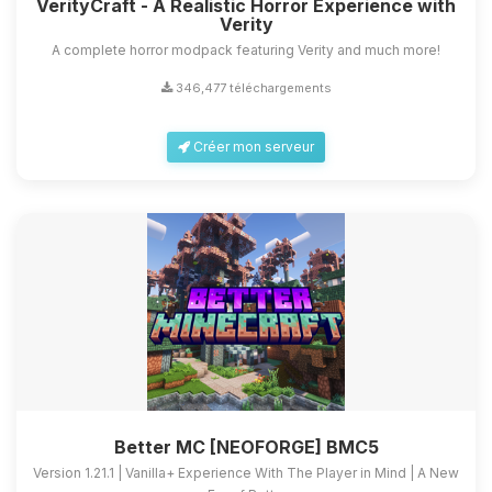
VerityCraft - A Realistic Horror Experience with
Verity
A complete horror modpack featuring Verity and much more!
346,477 téléchargements
Créer mon serveur
Better MC [NEOFORGE] BMC5
Version 1.21.1 | Vanilla+ Experience With The Player in Mind | A New