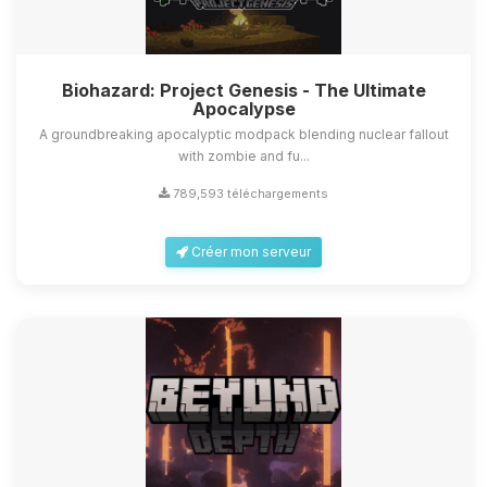
Biohazard: Project Genesis - The Ultimate
Apocalypse
A groundbreaking apocalyptic modpack blending nuclear fallout
with zombie and fu...
789,593 téléchargements
Créer mon serveur