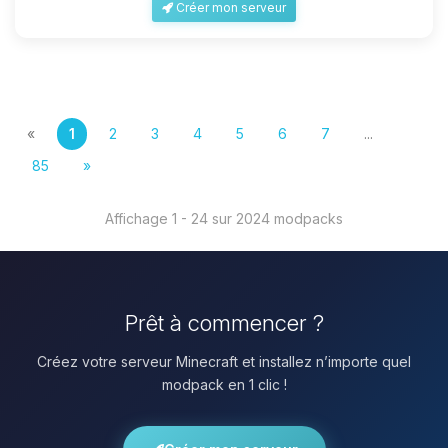
Créer mon serveur
«
1
2
3
4
5
6
7
...
85
»
Affichage 1 - 24 sur 2024 modpacks
Prêt à commencer ?
Créez votre serveur Minecraft et installez n’importe quel
modpack en 1 clic !