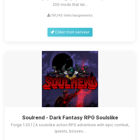
200 mods that let...
191,145 téléchargements
Créer mon serveur
Soulrend - Dark Fantasy RPG Soulslike
Forge 1.20.1 | A soulslike action RPG adventure with epic combat,
quests, bosses...