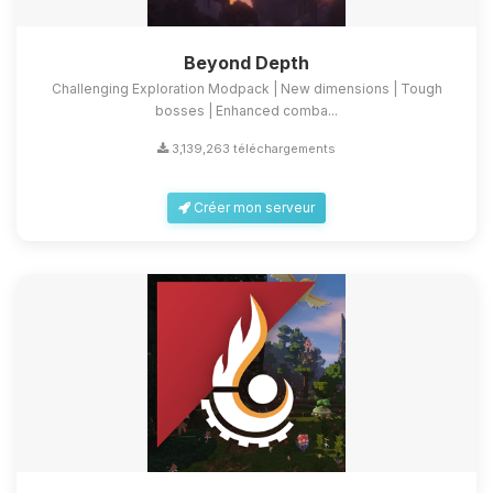
Beyond Depth
Challenging Exploration Modpack | New dimensions | Tough
bosses | Enhanced comba...
3,139,263 téléchargements
Créer mon serveur