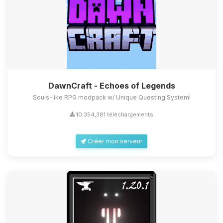
DawnCraft - Echoes of Legends
Souls-like RPG modpack w/ Unique Questing System!
10,354,381 téléchargements
Créer mon serveur