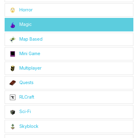
Horror
Magic
Map Based
Mini Game
Multiplayer
Quests
RLCraft
Sci-Fi
Skyblock