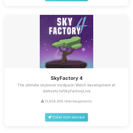
SkyFactory 4
The ultimate skyblock modpack! Watch development at:
darkosto.tv/SkyFactoryLive
13,858,965 téléchargements
Créer mon serveur