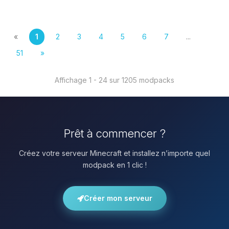
«
1
2
3
4
5
6
7
...
51
»
Affichage 1 - 24 sur 1205 modpacks
Prêt à commencer ?
Créez votre serveur Minecraft et installez n’importe quel
modpack en 1 clic !
Créer mon serveur