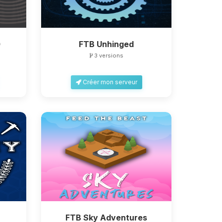
0
FTB Unhinged
3 versions
Créer mon serveur
FTB Sky Adventures