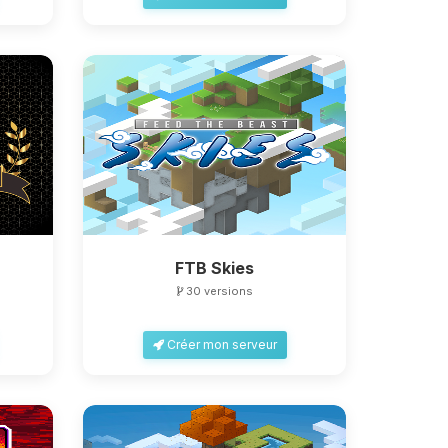
FTB Skies
30 versions
Créer mon serveur