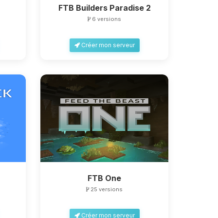
FTB Builders Paradise 2
6 versions
Créer mon serveur
FTB One
25 versions
Créer mon serveur