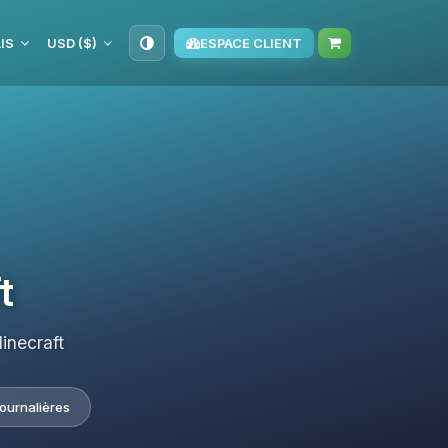
IS
USD ($)
ESPACE CLIENT
t
inecraft
journalières