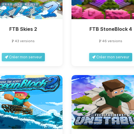
FTB Skies 2
FTB StoneBlock 4
43 versions
46 versions
Créer mon serveur
Créer mon serveur