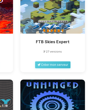
FTB Skies Expert
27 versions
Créer mon serveur