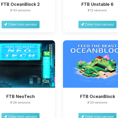
FTB OceanBlock 2
FTB Unstable 6
43 versions
12 versions
Créer mon serveur
Créer mon serveur
FTB NeoTech
FTB OceanBlock
26 versions
23 versions
Créer mon serveur
Créer mon serveur