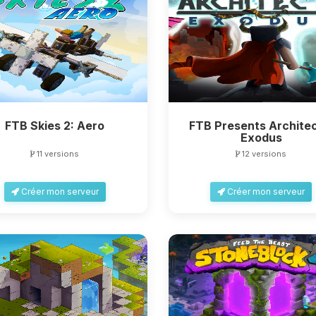
FTB Skies 2: Aero
FTB Presents Architec
Exodus
11 versions
12 versions
Créer mon serveur
Créer mon serveur