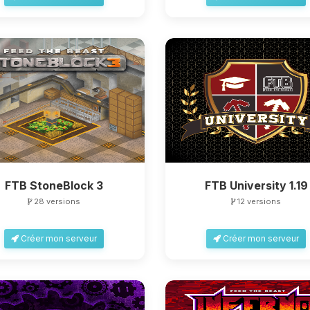
FTB StoneBlock 3
FTB University 1.19
28 versions
12 versions
Créer mon serveur
Créer mon serveur