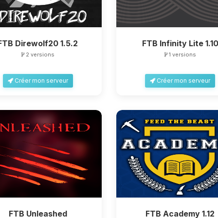
FTB Direwolf20 1.5.2
FTB Infinity Lite 1.1
2 versions
1 versions
Créer mon serveur
Créer mon serveur
FTB Unleashed
FTB Academy 1.12