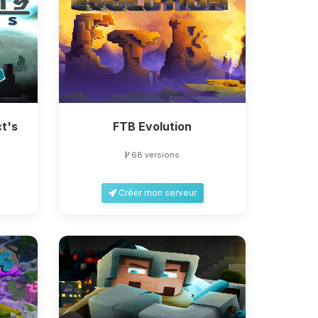
t's
FTB Evolution
68 versions
Créer mon serveur