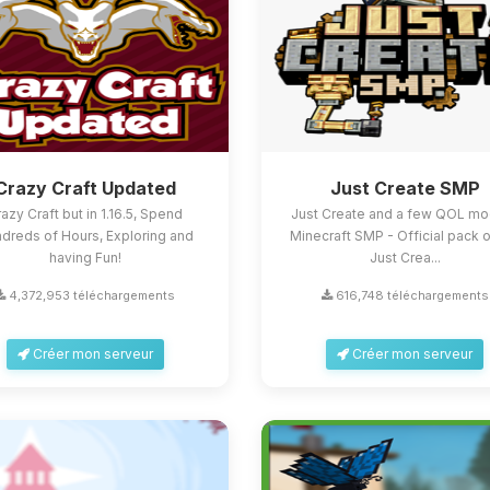
Crazy Craft Updated
Just Create SMP
azy Craft but in 1.16.5, Spend
Just Create and a few QOL mo
dreds of Hours, Exploring and
Minecraft SMP - Official pack o
having Fun!
Just Crea...
4,372,953 téléchargements
616,748 téléchargements
Créer mon serveur
Créer mon serveur