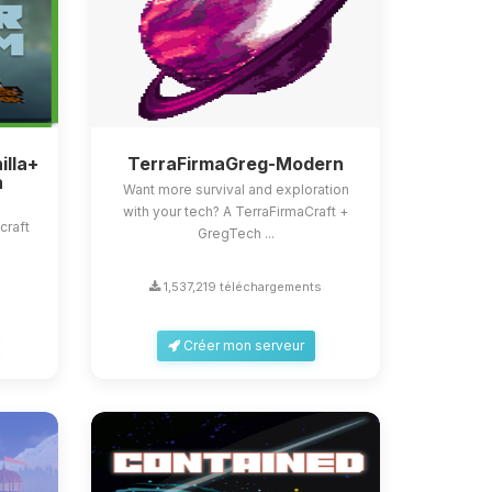
illa+
TerraFirmaGreg-Modern
n
Want more survival and exploration
with your tech? A TerraFirmaCraft +
craft
GregTech ...
1,537,219 téléchargements
Créer mon serveur