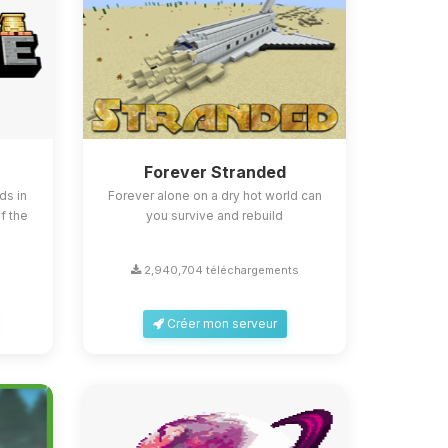
Forever Stranded
ds in
Forever alone on a dry hot world can
f the
you survive and rebuild
2,940,704 téléchargements
Créer mon serveur