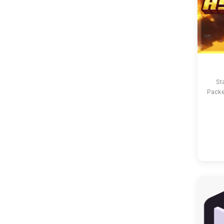
St
Packe