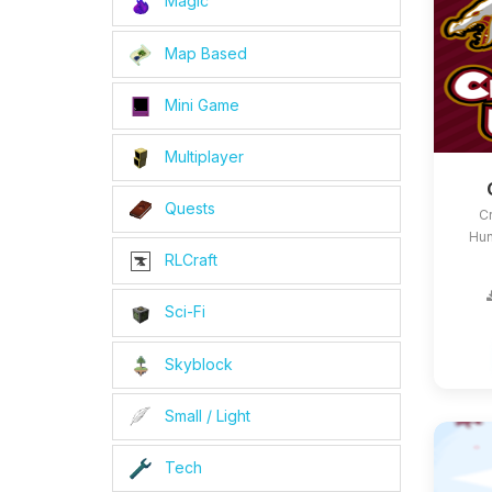
Magic
Map Based
Mini Game
Multiplayer
Quests
Cr
Hun
RLCraft
Sci-Fi
Skyblock
Small / Light
Tech