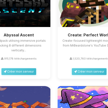
Abyssal Ascent
Create: Perfect Wor
pack utilising immersive portals
Create-focused lightweight m
acking 8 different dimensions
from MrBeardstone's YouTube 
vertically...
915,178 téléchargements
1,520,760 téléchargement
Créer mon serveur
Créer mon serveur