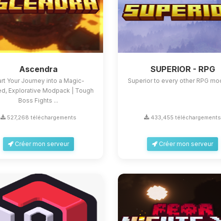
Ascendra
SUPERIOR - RPG
art Your Journey into a Magic-
Superior to every other RPG m
d, Explorative Modpack | Tough
Boss Fights ...
527,268 téléchargements
433,455 téléchargement
Créer mon serveur
Créer mon serveur