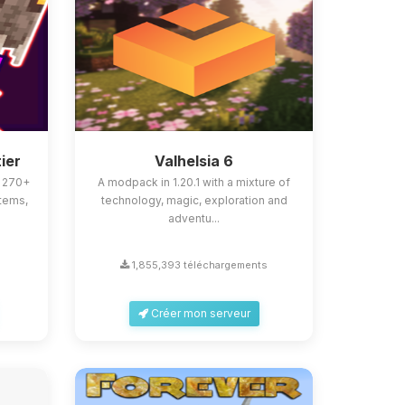
ier
Valhelsia 6
h 270+
A modpack in 1.20.1 with a mixture of
tems,
technology, magic, exploration and
adventu...
1,855,393 téléchargements
Créer mon serveur