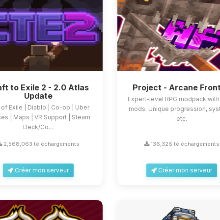
ft to Exile 2 - 2.0 Atlas
Project - Arcane Front
Update
Expert-level RPG modpack wit
 of Exile | Diablo | Co-op | Uber
mods. Unique progression, sys
es | Maps | VR Support | Steam
etc.
Deck/Co...
2,568,063 téléchargements
136,326 téléchargements
Créer mon serveur
Créer mon serveur