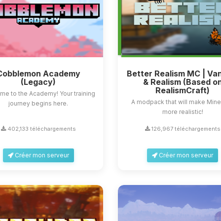
Cobblemon Academy
Better Realism MC | Van
(Legacy)
& Realism (Based o
RealismCraft)
me to the Academy! Your training
A modpack that will make Mine
journey begins here.
more realistic!
402,133 téléchargements
126,967 téléchargements
Créer mon serveur
Créer mon serveur