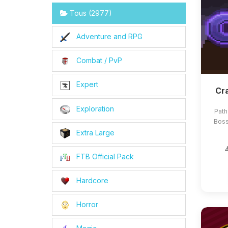
Tous (2977)
Adventure and RPG
Combat / PvP
Expert
Cra
Exploration
Path
Boss
Extra Large
FTB Official Pack
Hardcore
Horror