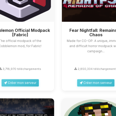
lemon Official Modpack
Fear Nightfall: Remain
[Fabric]
Chaos
The official modpack of the
Made for CO-OP. A unique, imm
Cobblemon mod, for Fabric!
and difficult horror modpack w
campaign...
3,718,970 téléchargements
2,850,334 téléchargement
Créer mon serveur
Créer mon serveur