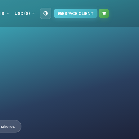
IS
USD ($)
ESPACE CLIENT
nalières