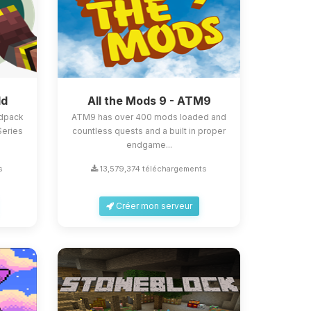
ld
All the Mods 9 - ATM9
odpack
ATM9 has over 400 mods loaded and
Series
countless quests and a built in proper
endgame...
s
13,579,374 téléchargements
Créer mon serveur