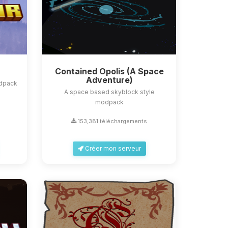
Contained Opolis (A Space
Adventure)
odpack
A space based skyblock style
modpack
s
153,381 téléchargements
Créer mon serveur