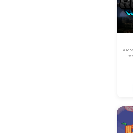
A Mod
st