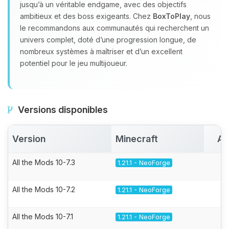
jusqu’à un véritable endgame, avec des objectifs
ambitieux et des boss exigeants. Chez
BoxToPlay
, nous
le recommandons aux communautés qui recherchent un
univers complet, doté d’une progression longue, de
nombreux systèmes à maîtriser et d’un excellent
potentiel pour le jeu multijoueur.
Versions disponibles
Version
Minecraft
Ac
All the Mods 10-7.3
1.21.1 - NeoForge
All the Mods 10-7.2
1.21.1 - NeoForge
All the Mods 10-7.1
1.21.1 - NeoForge