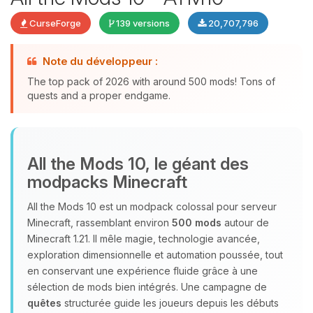
CurseForge
139 versions
20,707,796
Note du développeur :
The top pack of 2026 with around 500 mods! Tons of
quests and a proper endgame.
Youpi, enfin quelqu’un pour me
All the Mods 10, le géant des
parler ! Moi c’est Choupy, ton petit
modpacks Minecraft
assistant BoxToPlay. Dis-moi ce dont
tu as besoin et je vais remuer mes
All the Mods 10 est un modpack colossal pour serveur
petits circuits pour t’aider.
Minecraft, rassemblant environ
500 mods
autour de
07/08/2026 à 11:31
Minecraft 1.21. Il mêle magie, technologie avancée,
exploration dimensionnelle et automation poussée, tout
en conservant une expérience fluide grâce à une
sélection de mods bien intégrés. Une campagne de
quêtes
structurée guide les joueurs depuis les débuts