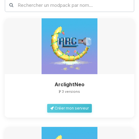
Youpi, enfin quelqu’un pour me
parler ! Moi c’est Choupy, ton petit
assistant BoxToPlay. Dis-moi ce dont
tu as besoin et je vais remuer mes
petits circuits pour t’aider.
09/08/2026 à 15:40
ArclightNeo
3 versions
Créer mon serveur