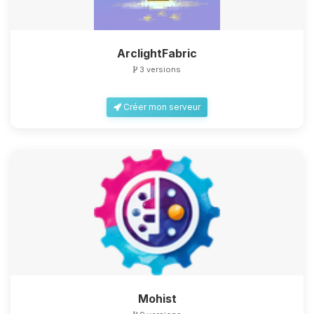
ArclightFabric
3 versions
Créer mon serveur
Mohist