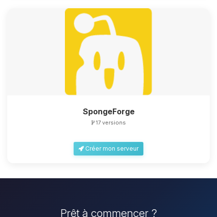
SpongeForge
17 versions
Créer mon serveur
Prêt à commencer ?