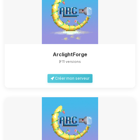
ArclightForge
11 versions
Créer mon serveur