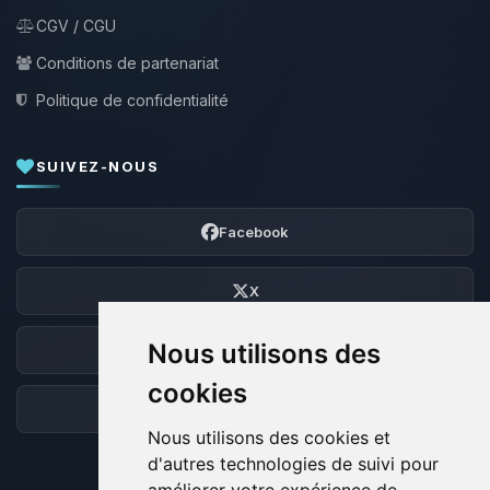
CGV / CGU
Conditions de partenariat
Politique de confidentialité
SUIVEZ-NOUS
Facebook
X
Nous utilisons des
Discord
cookies
Forum
Nous utilisons des cookies et
d'autres technologies de suivi pour