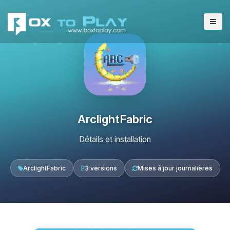
ArclightFabric
Détails et installation
ArclightFabric
3 versions
Mises à jour journalières