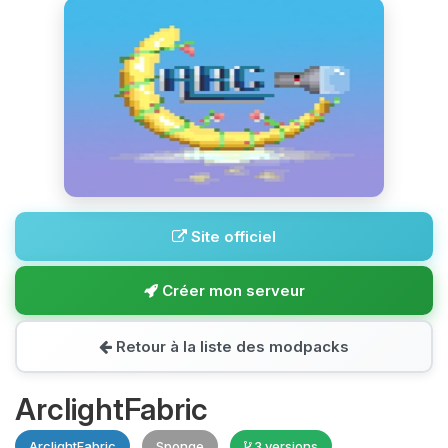
Site officiel
Créer mon serveur
Retour à la liste des modpacks
ArclightFabric
ArclightFabric
Sponge
3 versions