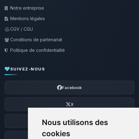
Notre entreprise
Mentions légales
CGV / CGU
Conditions de partenariat
Politique de confidentialité
SUIVEZ-NOUS
Facebook
X
Nous utilisons des
Discord
cookies
Forum