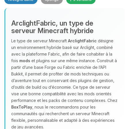
Youpi, enfin quelqu’un pour me
ArclightFabric, un type de
parler ! Moi c’est Choupy, ton petit
serveur Minecraft hybride
assistant BoxToPlay. Dis-moi ce dont
tu as besoin et je vais remuer mes
Le type de serveur Minecraft
ArclightFabric
désigne
petits circuits pour t’aider.
un environnement hybride basé sur Arclight, combiné
05/08/2026 à 22:28
avec la plateforme Fabric, afin de faire cohabiter à la
fois
mods
et plugins sur une même instance. Construit à
partir d’une base Forge ou Fabric enrichie de l’API
Bukkit, il permet de profiter de mods techniques ou
d’aventure tout en conservant des plugins de gestion,
d’outils de build ou d’économie. Ce type de serveur
vise une bonne compatibilité avec les mods orientés
performance et les packs de contenu complexes. Chez
BoxToPlay
, nous le recommandons pour les
communautés qui recherchent un serveur Minecraft
flexible, personnalisable et adapté à des expériences
de jeu avancées.