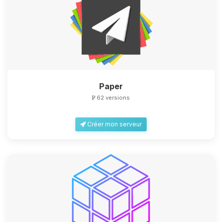
Paper
62 versions
Créer mon serveur