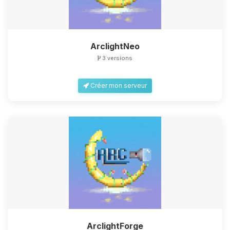
ArclightNeo
3 versions
Créer mon serveur
ArclightForge