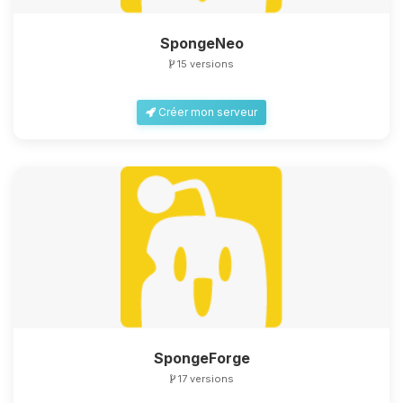
SpongeNeo
15 versions
Créer mon serveur
SpongeForge
17 versions