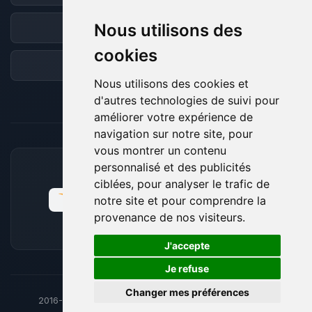
Nous utilisons des
Discord
cookies
Forum
Nous utilisons des cookies et
d'autres technologies de suivi pour
améliorer votre expérience de
navigation sur notre site, pour
vous montrer un contenu
personnalisé et des publicités
MOYENS DE PAIEMENT ACCEPTÉS
ciblées, pour analyser le trafic de
notre site et pour comprendre la
provenance de nos visiteurs.
🍪
J'accepte
Je refuse
Changer mes préférences
2016-26
© BoxToPlay - ByteLogic tous droits réservés