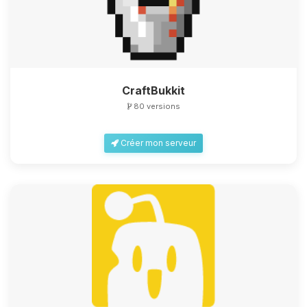
CraftBukkit
80 versions
Créer mon serveur