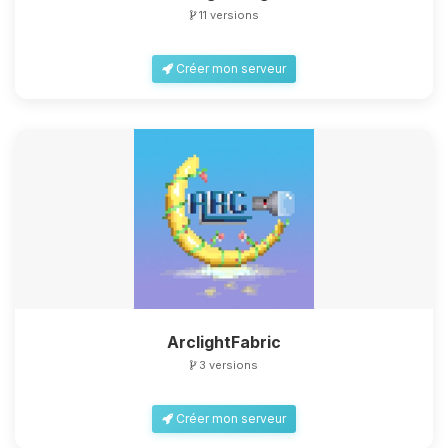
11 versions
Créer mon serveur
ArclightFabric
3 versions
Créer mon serveur