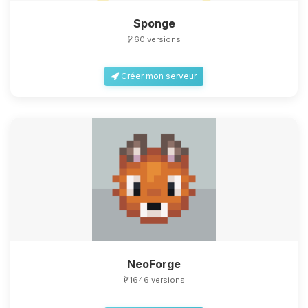
Sponge
60 versions
Créer mon serveur
NeoForge
1646 versions