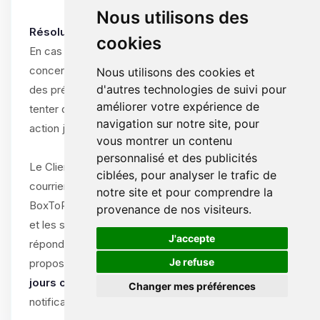
Nous utilisons des
Résolution amiable obligatoire :
cookies
En cas de différend entre le Client et ByteLogic
concernant l’interprétation, l’exécution ou la résiliation
Nous utilisons des cookies et
d'autres technologies de suivi pour
des présentes CGV/CGU, les parties s’engagent à
améliorer votre expérience de
tenter de résoudre le litige à l’amiable avant toute
navigation sur notre site, pour
action judiciaire.
vous montrer un contenu
personnalisé et des publicités
Le Client doit notifier le litige par écrit (e-mail ou
ciblées, pour analyser le trafic de
courrier recommandé) au support de
notre site et pour comprendre la
BoxToPlay.com, en décrivant la nature du différend
provenance de nos visiteurs.
et les solutions souhaitées. ByteLogic s’engage à
🍪
J'accepte
répondre dans un délai de
15 jours ouvrables
et à
Je refuse
proposer une solution amiable dans un délai de
30
jours calendaires
à compter de la réception de la
Changer mes préférences
notification.