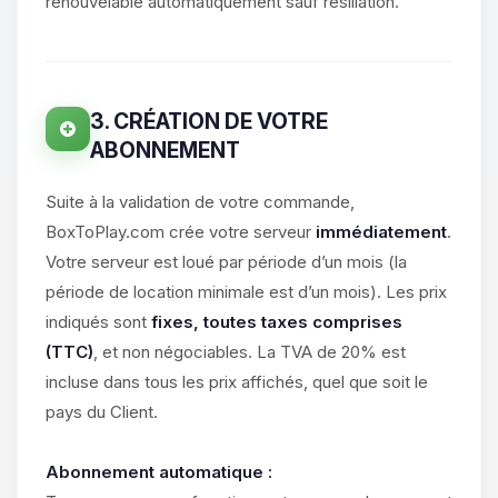
parler ! Moi c’est Choupy, ton petit
renouvelable automatiquement sauf résiliation.
assistant BoxToPlay. Dis-moi ce dont
tu as besoin et je vais remuer mes
petits circuits pour t’aider.
06/08/2026 à 11:08
3. CRÉATION DE VOTRE
ABONNEMENT
Suite à la validation de votre commande,
BoxToPlay.com crée votre serveur
immédiatement
.
Votre serveur est loué par période d’un mois (la
période de location minimale est d’un mois). Les prix
indiqués sont
fixes, toutes taxes comprises
(TTC)
, et non négociables. La TVA de 20% est
incluse dans tous les prix affichés, quel que soit le
pays du Client.
Abonnement automatique :