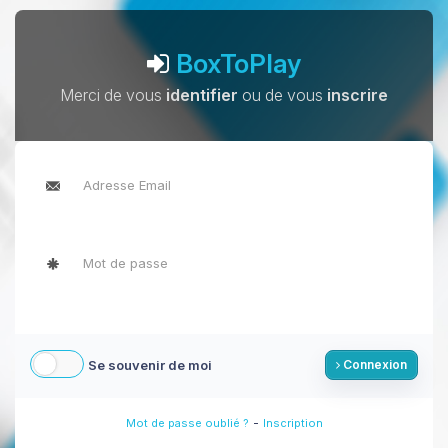
BoxToPlay
Merci de vous
identifier
ou de vous
inscrire
Se souvenir de moi
Connexion
-
Mot de passe oublié ?
Inscription