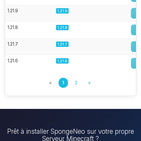
1.21.9
1.21.9
1.21.8
1.21.8
1.21.7
1.21.7
1.21.6
1.21.6
«
1
2
»
Prêt à installer SpongeNeo sur votre propre
Serveur Minecraft ?