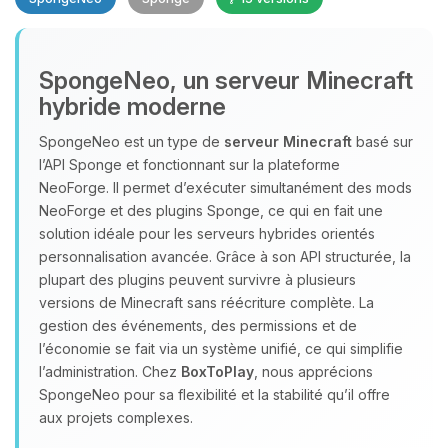
SpongeNeo, un serveur Minecraft
hybride moderne
SpongeNeo est un type de
serveur Minecraft
basé sur
l’API Sponge et fonctionnant sur la plateforme
Youpi, enfin quelqu’un pour me
NeoForge. Il permet d’exécuter simultanément des mods
parler ! Moi c’est Choupy, ton petit
NeoForge et des plugins Sponge, ce qui en fait une
assistant BoxToPlay. Dis-moi ce dont
solution idéale pour les serveurs hybrides orientés
tu as besoin et je vais remuer mes
personnalisation avancée. Grâce à son API structurée, la
petits circuits pour t’aider.
plupart des plugins peuvent survivre à plusieurs
08/08/2026 à 11:26
versions de Minecraft sans réécriture complète. La
gestion des événements, des permissions et de
l’économie se fait via un système unifié, ce qui simplifie
l’administration. Chez
BoxToPlay
, nous apprécions
SpongeNeo pour sa flexibilité et la stabilité qu’il offre
aux projets complexes.