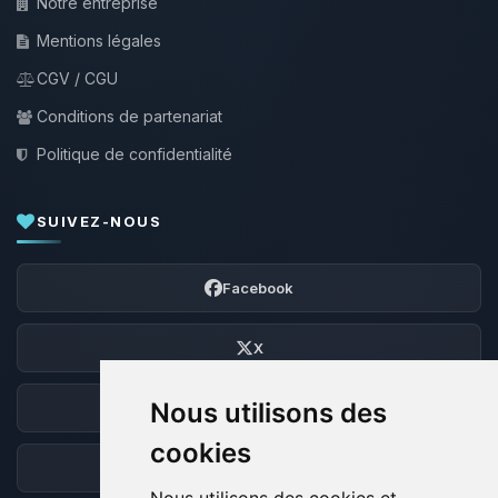
Notre entreprise
Mentions légales
CGV / CGU
Conditions de partenariat
Politique de confidentialité
SUIVEZ-NOUS
Facebook
X
Nous utilisons des
Discord
cookies
Forum