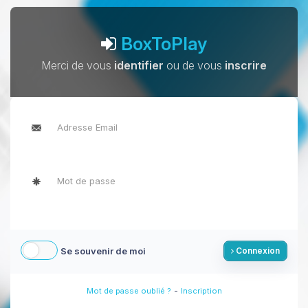
BoxToPlay
Merci de vous
identifier
ou de vous
inscrire
Se souvenir de moi
Connexion
-
Mot de passe oublié ?
Inscription