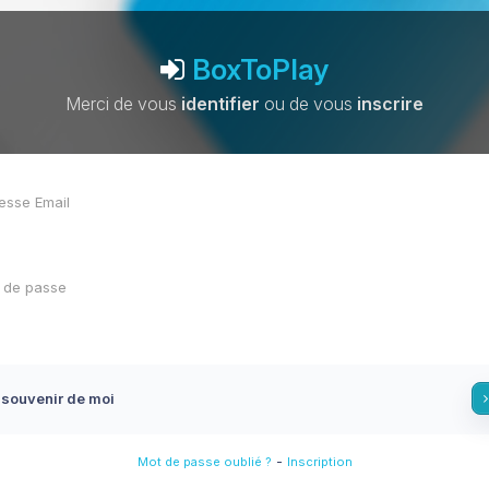
BoxToPlay
Merci de vous
identifier
ou de vous
inscrire
 souvenir de moi
-
Mot de passe oublié ?
Inscription