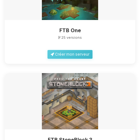
FTB One
25 versions
Créer mon serveur
FTB StoneBlock 3