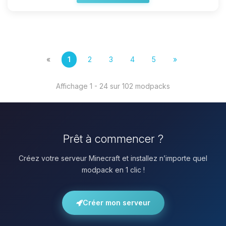
«
1
2
3
4
5
»
Affichage 1 - 24 sur 102 modpacks
Prêt à commencer ?
Créez votre serveur Minecraft et installez n’importe quel
modpack en 1 clic !
Créer mon serveur