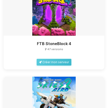
FTB StoneBlock 4
47 versions
Créer mon serveur