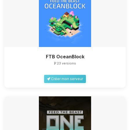
FTB OceanBlock
23 versions
Créer mon serveur