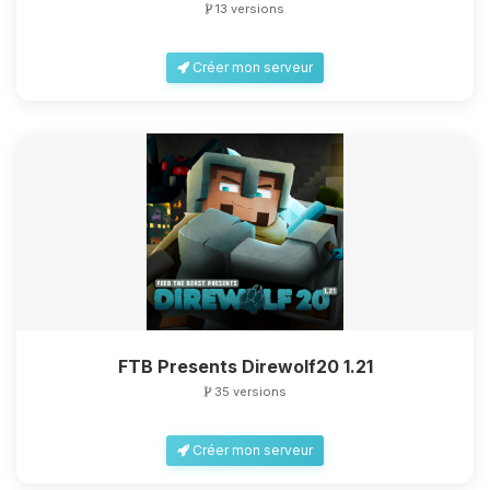
13 versions
Créer mon serveur
Youpi, enfin quelqu’un pour me
parler ! Moi c’est Choupy, ton petit
assistant BoxToPlay. Dis-moi ce dont
tu as besoin et je vais remuer mes
petits circuits pour t’aider.
09/08/2026 à 13:24
FTB Presents Direwolf20 1.21
35 versions
Créer mon serveur