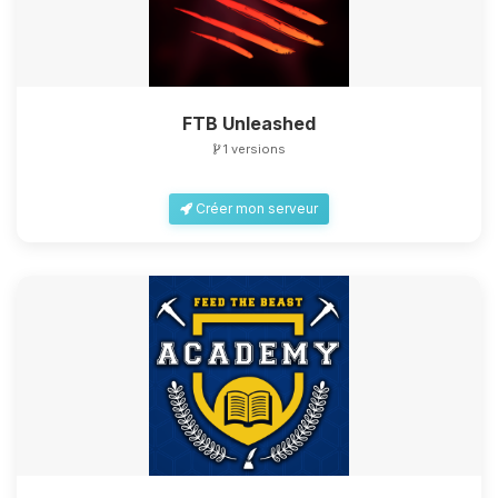
FTB Unleashed
1 versions
Créer mon serveur